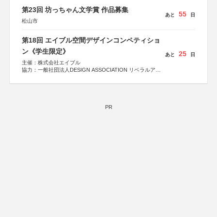
第23回 坊っちゃん文学賞 作品募集
55
あと
日
松山市
第18回 エイブル空間デザインコンペティショ
ン《学生限定》
25
あと
日
主催：株式会社エイブル
協力：一般社団法人DESIGN ASSOCIATION リベラルアー
ツ協会
運営：TOKYO COMPANY株式会社
PR