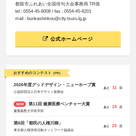
都留市ふれあい全国俳句大会事務局 TR係
tel : 0554-45-8008 / fax : 0554-45-8201
mail : bunkashinkou@city.tsuru.lg.jp
公式ホームページ
おすすめのコンテスト
[PR]
2026年度グッドデザイン・ニューホープ賞
11
あと
日
公益財団法人日本デザイン振興会
第11回 健康医療ベンチャー大賞
NEW
10
あと
日
慶應義塾大学医学部
第6回「都民の人権川柳」
25
あと
日
東京都人権啓発活動ネットワーク協議会