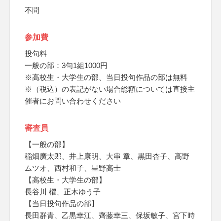
不問
参加費
投句料
一般の部：3句1組1000円
※高校生・大学生の部、当日投句作品の部は無料
※（税込）の表記がない場合総額については直接主
催者にお問い合わせください
審査員
【一般の部】
稲畑廣太郎、井上康明、大串 章、黒田杏子、高野
ムツオ、西村和子、星野高士
【高校生・大学生の部】
長谷川 櫂、正木ゆう子
【当日投句作品の部】
長田群青、乙黒幸江、齊藤幸三、保坂敏子、宮下時