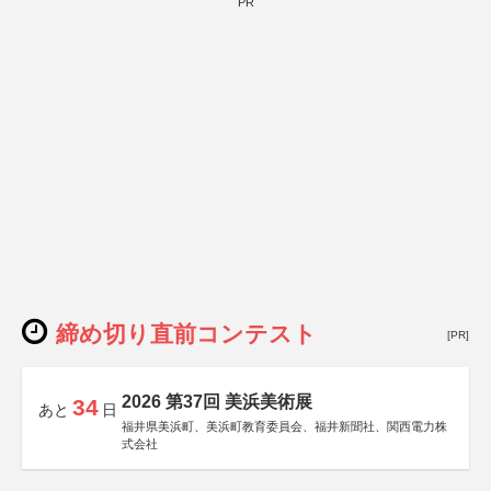
PR
締め切り直前コンテスト
[PR]
2026 第37回 美浜美術展
34
あと
日
福井県美浜町、美浜町教育委員会、福井新聞社、関西電力株
式会社