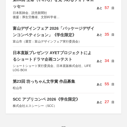
ッセー
57
あと
日
日本医師会、読売新聞社
後援：厚生労働省、文部科学省
協賛：東京海上日動火災保険株式会社、東京海上日動あん
しん生命保険株式会社
富山デザインフェア 2026「パッケージデザイ
35
ンコンペティション」《学生限定》
あと
日
富山市（運営：富山デザインフェア実行委員会）
日本直販プレゼンツ AYETプロジェクトによ
るショートドラマ企画コンテスト
34
あと
日
ショートショート実行委員会、日本直販株式会社、LIFE
LOG BOX
第23回 坊っちゃん文学賞 作品募集
55
あと
日
松山市
SCC アプリコンペ 2026《学生限定》
27
あと
日
株式会社エスシーシー（SCC）