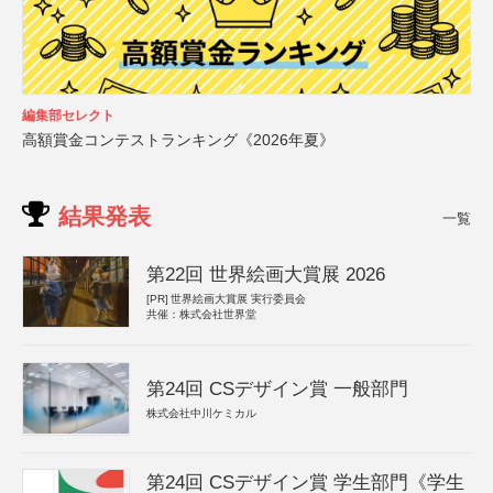
編集部セレクト
高額賞金コンテストランキング《2026年夏》
結果発表
一覧
第22回 世界絵画大賞展 2026
[PR]
世界絵画大賞展 実行委員会
共催：株式会社世界堂
第24回 CSデザイン賞 一般部門
株式会社中川ケミカル
第24回 CSデザイン賞 学生部門《学生