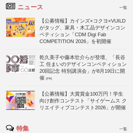
ニュース
一覧
【公募情報】カインズ×コクヨ×VUILD
がタッグ、家具・木工品デザインコン
ペティション「CDM Digi Fab
COMPETITION 2026」を初開催
乾久美子や藤本壮介らが登壇、「長谷
工 住まいのデザインコンペティション
20回記念 特別講演会」が8月19日に開
催
[PR]
【公募情報】大賞賞金100万円！学生
向け創作コンテスト「サイゲームス ク
リエイティブコンテスト2026」が開催
特集
一覧