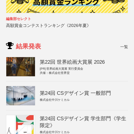
編集部セレクト
高額賞金コンテストランキング《2026年夏》
結果発表
一覧
第22回 世界絵画大賞展 2026
[PR]
世界絵画大賞展 実行委員会
共催：株式会社世界堂
第24回 CSデザイン賞 一般部門
株式会社中川ケミカル
第24回 CSデザイン賞 学生部門《学生
限定》
株式会社中川ケミカル