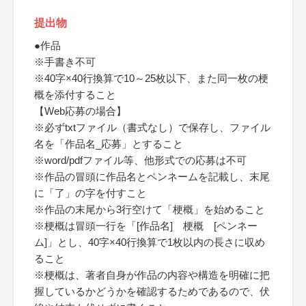
提出物
●作品
※手書き不可
※40字×40行換算で10～25枚以下、また同一枚の梗
概を添付すること
【Web応募の場合】
※必ずtxtファイル（書式なし）で保存し、ファイル
名を「作品名_応募」とすること
※word/pdfファイル等、他形式での応募は不可
※作品の冒頭に作品名とペンネームを記載し、末尾
に「了」の字を付すこと
※作品の末尾から3行空けて「梗概」を始めること
※梗概は冒頭一行を「[作品名] 梗概 [ペンネー
ム]」とし、40字×40行換算で1枚以内の長さに収め
ること
※梗概は、著者自身が作品の内容や構造を明確に把
握しているかどうかを確認するためであるので、伏