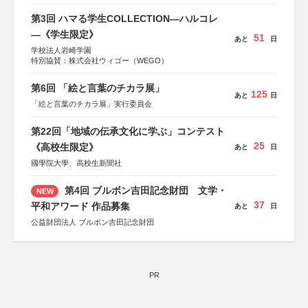
第3回 ハマる学生COLLECTION―ハルコレ
―《学生限定》
51
あと
日
学校法人岩崎学園
特別協賛：株式会社ウィゴー（WEGO）
第6回 「絵と言葉のチカラ展」
125
あと
日
「絵と言葉のチカラ展」実行委員会
第22回「地域の伝承文化に学ぶ」コンテスト
25
《高校生限定》
あと
日
國學院大學、高校生新聞社
第4回 ブルボン吉田記念財団 文学・
NEW
37
平和アワード 作品募集
あと
日
公益財団法人 ブルボン吉田記念財団
PR