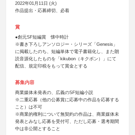
2022年01月11日 (火)
作品提出・応募締切、必着
賞
●創元SF短編賞 懐中時計
※書き下ろしアンソロジー・シリーズ「Genesis」
に掲載したのち、短編単体で電子書籍化し、また朗
読音源化したものを「kikubon（キクボン）」にて
配信、規定印税をもって賞金とする
募集内容
商業媒体未発表の、広義のSF短編小説
※二重応募（他の公募賞に応募中の作品を応募する
こと）は不可
※商業的権利について無契約の作品は、商業媒体未
発表とみなし応募を受付可、ただし応募・選考期間
中は非公開とすること