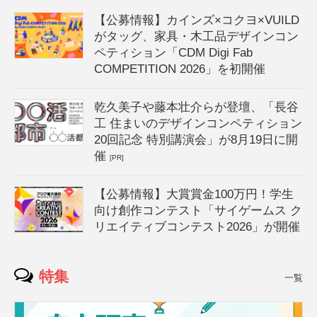
【公募情報】カインズ×コクヨ×VUILD
がタッグ、家具・木工品デザインコン
ペティション「CDM Digi Fab
COMPETITION 2026」を初開催
乾久美子や藤本壮介らが登壇、「長谷
工 住まいのデザインコンペティション
20回記念 特別講演会」が8月19日に開
催
[PR]
【公募情報】大賞賞金100万円！学生
向け創作コンテスト「サイゲームス ク
リエイティブコンテスト2026」が開催
特集
一覧