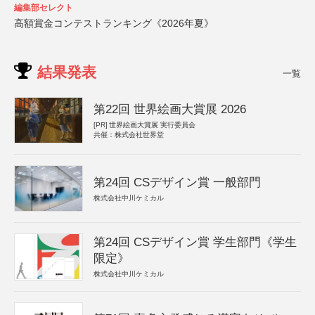
編集部セレクト
高額賞金コンテストランキング《2026年夏》
結果発表
一覧
第22回 世界絵画大賞展 2026
[PR]
世界絵画大賞展 実行委員会
共催：株式会社世界堂
第24回 CSデザイン賞 一般部門
株式会社中川ケミカル
第24回 CSデザイン賞 学生部門《学生
限定》
株式会社中川ケミカル