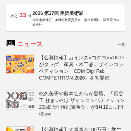
2026 第37回 美浜美術展
33
あと
日
福井県美浜町、美浜町教育委員会、福井新聞社、関西電力株
式会社
ニュース
一覧
【公募情報】カインズ×コクヨ×VUILD
がタッグ、家具・木工品デザインコン
ペティション「CDM Digi Fab
COMPETITION 2026」を初開催
乾久美子や藤本壮介らが登壇、「長谷
工 住まいのデザインコンペティション
20回記念 特別講演会」が8月19日に開
催
[PR]
【公募情報】大賞賞金100万円！学生