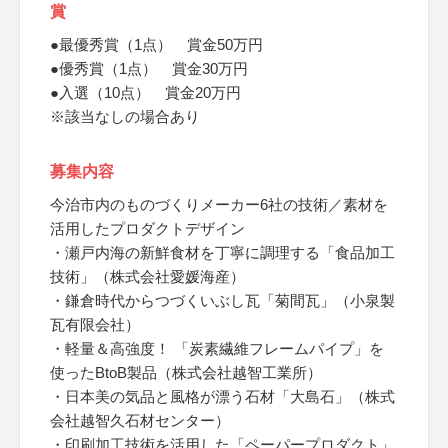
賞
●最優秀賞（1点） 賞金50万円
●優秀賞（1点） 賞金30万円
●入選（10点） 賞金20万円
※該当なしの場合あり
募集内容
今治市内のものづくりメーカー6社の技術／素材を
活用したプロダクトデザイン
・瀬戸内海の新鮮食材を丁寧に調理する「食品加工
技術」（株式会社愛媛海産）
・鎌倉時代からつづくいぶし瓦「菊間瓦」（小泉製
瓦有限会社）
・軽量＆高強度！ 「炭素繊維フレームパイプ」を
使ったBtoB製品（株式会社越智工業所）
・日本美の気品と風格が漂う石材「大島石」（株式
会社越智久石材センター）
・印刷加工技術を活用した「ペーパープロダクト」