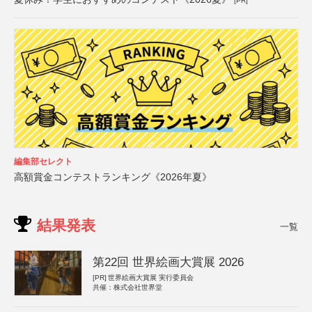
[PR]
編集部セレクト
高額賞金コンテストランキング《2026年夏》
結果発表
一覧
第22回 世界絵画大賞展 2026
[PR]
世界絵画大賞展 実行委員会
共催：株式会社世界堂