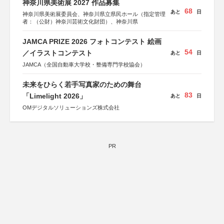
神奈川県美術展 2027 作品募集
68
あと
日
神奈川県美術展委員会、神奈川県立県民ホール（指定管理
者：（公財）神奈川芸術文化財団）、神奈川県
JAMCA PRIZE 2026 フォトコンテスト 絵画
54
／イラストコンテスト
あと
日
JAMCA（全国自動車大学校・整備専門学校協会）
未来をひらく若手写真家のための舞台
83
「Limelight 2026」
あと
日
OMデジタルソリューションズ株式会社
PR