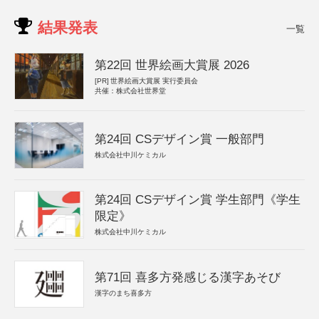
結果発表
一覧
第22回 世界絵画大賞展 2026
[PR]
世界絵画大賞展 実行委員会
共催：株式会社世界堂
第24回 CSデザイン賞 一般部門
株式会社中川ケミカル
第24回 CSデザイン賞 学生部門《学生
限定》
株式会社中川ケミカル
第71回 喜多方発感じる漢字あそび
漢字のまち喜多方