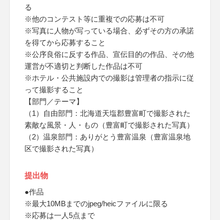
る
※他のコンテスト等に重複での応募は不可
※写真に人物が写っている場合、必ずその方の承諾
を得てから応募すること
※公序良俗に反する作品、宣伝目的の作品、その他
運営が不適切と判断した作品は不可
※ホテル・公共施設内での撮影は管理者の指示に従
って撮影すること
【部門／テーマ】
（1）自由部門：北海道天塩郡豊富町で撮影された
素敵な風景・人・もの（豊富町で撮影された写真）
（2）温泉部門：ありがとう豊富温泉（豊富温泉地
区で撮影された写真）
提出物
●作品
※最大10MBまでのjpeg/heicファイルに限る
※応募は一人5点まで