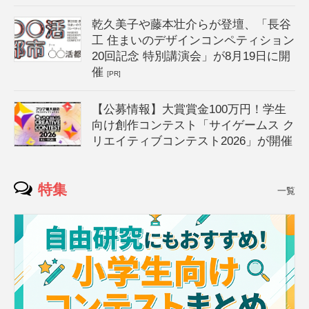
乾久美子や藤本壮介らが登壇、「長谷
工 住まいのデザインコンペティション
20回記念 特別講演会」が8月19日に開
催
[PR]
【公募情報】大賞賞金100万円！学生
向け創作コンテスト「サイゲームス ク
リエイティブコンテスト2026」が開催
特集
一覧