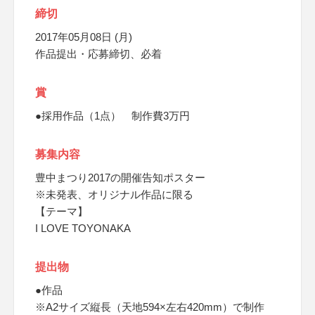
締切
2017年05月08日 (月)
作品提出・応募締切、必着
賞
●採用作品（1点） 制作費3万円
募集内容
豊中まつり2017の開催告知ポスター
※未発表、オリジナル作品に限る
【テーマ】
I LOVE TOYONAKA
提出物
●作品
※A2サイズ縦長（天地594×左右420mm）で制作