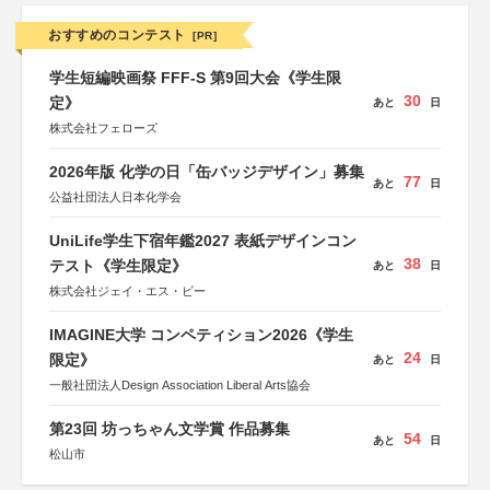
おすすめのコンテスト
[PR]
学生短編映画祭 FFF-S 第9回大会《学生限
30
定》
あと
日
株式会社フェローズ
2026年版 化学の日「缶バッジデザイン」募集
77
あと
日
公益社団法人日本化学会
UniLife学生下宿年鑑2027 表紙デザインコン
38
テスト《学生限定》
あと
日
株式会社ジェイ・エス・ビー
IMAGINE大学 コンペティション2026《学生
24
限定》
あと
日
一般社団法人Design Association Liberal Arts協会
第23回 坊っちゃん文学賞 作品募集
54
あと
日
松山市