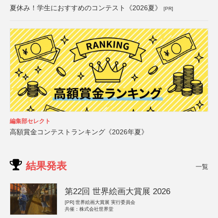
夏休み！学生におすすめのコンテスト《2026夏》
[PR]
編集部セレクト
高額賞金コンテストランキング《2026年夏》
結果発表
一覧
第22回 世界絵画大賞展 2026
[PR]
世界絵画大賞展 実行委員会
共催：株式会社世界堂