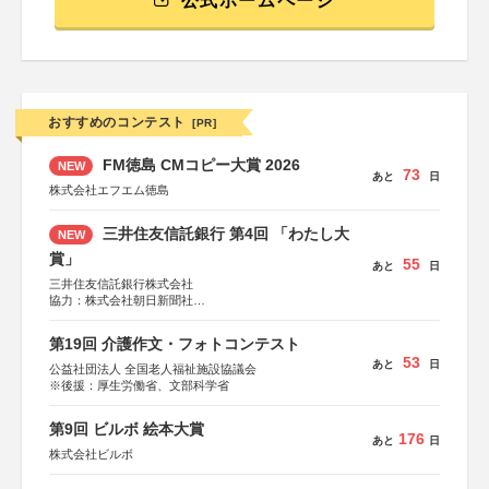
公式ホームページ
おすすめのコンテスト
[PR]
FM徳島 CMコピー大賞 2026
NEW
73
あと
日
株式会社エフエム徳島
三井住友信託銀行 第4回 「わたし大
NEW
賞」
55
あと
日
三井住友信託銀行株式会社
協力：株式会社朝日新聞社
後援：日本郵便株式会社
第19回 介護作文・フォトコンテスト
53
あと
日
公益社団法人 全国老人福祉施設協議会
※後援：厚生労働省、文部科学省
第9回 ビルボ 絵本大賞
176
あと
日
株式会社ビルボ