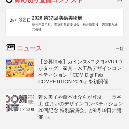
締め切り直前コンテスト
[PR]
2026 第37回 美浜美術展
32
あと
日
福井県美浜町、美浜町教育委員会、福井新聞社、関西電力株
式会社
ニュース
一覧
【公募情報】カインズ×コクヨ×VUILD
がタッグ、家具・木工品デザインコン
ペティション「CDM Digi Fab
COMPETITION 2026」を初開催
乾久美子や藤本壮介らが登壇、「長谷
工 住まいのデザインコンペティション
20回記念 特別講演会」が8月19日に開
催
[PR]