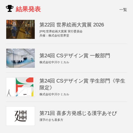
結果発表
一覧
第22回 世界絵画大賞展 2026
[PR]
世界絵画大賞展 実行委員会
共催：株式会社世界堂
第24回 CSデザイン賞 一般部門
株式会社中川ケミカル
第24回 CSデザイン賞 学生部門《学生
限定》
株式会社中川ケミカル
第71回 喜多方発感じる漢字あそび
漢字のまち喜多方