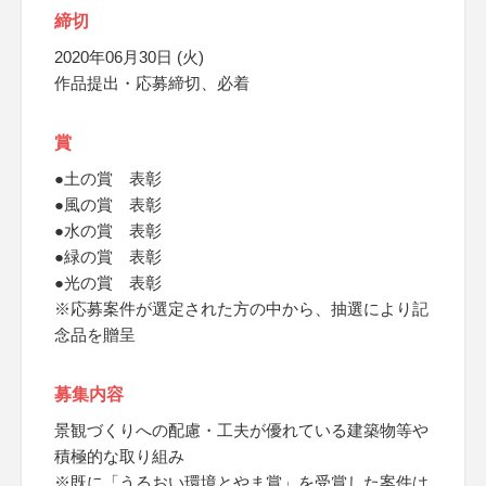
締切
2020年06月30日 (火)
作品提出・応募締切、必着
賞
●土の賞 表彰
●風の賞 表彰
●水の賞 表彰
●緑の賞 表彰
●光の賞 表彰
※応募案件が選定された方の中から、抽選により記
念品を贈呈
募集内容
景観づくりへの配慮・工夫が優れている建築物等や
積極的な取り組み
※既に「うるおい環境とやま賞」を受賞した案件は