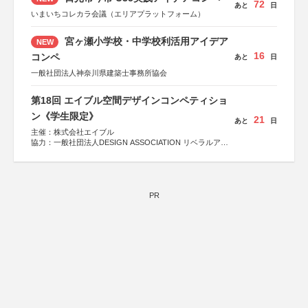
72
あと
日
いまいちコレカラ会議（エリアプラットフォーム）
宮ヶ瀬小学校・中学校利活用アイデア
NEW
16
コンペ
あと
日
一般社団法人神奈川県建築士事務所協会
第18回 エイブル空間デザインコンペティショ
ン《学生限定》
21
あと
日
主催：株式会社エイブル
協力：一般社団法人DESIGN ASSOCIATION リベラルアー
ツ協会
運営：TOKYO COMPANY株式会社
PR