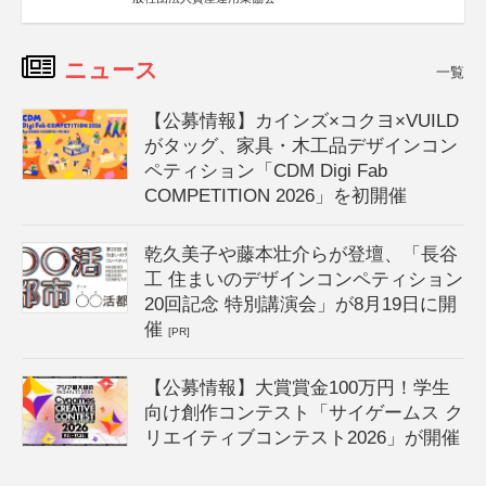
ニュース
一覧
【公募情報】カインズ×コクヨ×VUILD
がタッグ、家具・木工品デザインコン
ペティション「CDM Digi Fab
COMPETITION 2026」を初開催
乾久美子や藤本壮介らが登壇、「長谷
工 住まいのデザインコンペティション
20回記念 特別講演会」が8月19日に開
催
[PR]
【公募情報】大賞賞金100万円！学生
向け創作コンテスト「サイゲームス ク
リエイティブコンテスト2026」が開催