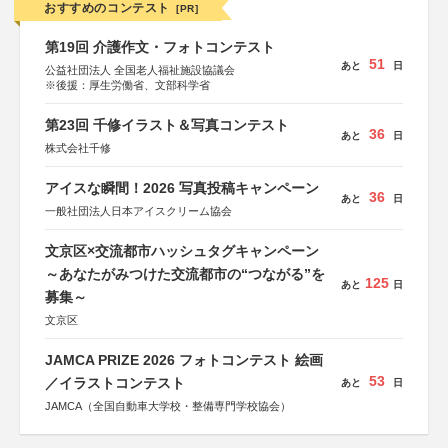
おすすめのコンテスト
[PR]
第19回 介護作文・フォトコンテスト
51
あと
日
公益社団法人 全国老人福祉施設協議会
※後援：厚生労働省、文部科学省
第23回 千修イラスト＆写真コンテスト
36
あと
日
株式会社千修
アイスな瞬間！2026 写真投稿キャンペーン
36
あと
日
一般社団法人日本アイスクリーム協会
文京区×交流都市ハッシュタグキャンペーン
～あなたがみつけた交流都市の“つながる”を
125
あと
日
募集～
文京区
JAMCA PRIZE 2026 フォトコンテスト 絵画
53
／イラストコンテスト
あと
日
JAMCA（全国自動車大学校・整備専門学校協会）