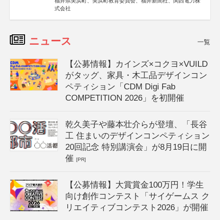
福井県美浜町、美浜町教育委員会、福井新聞社、関西電力株
式会社
ニュース
一覧
【公募情報】カインズ×コクヨ×VUILD
がタッグ、家具・木工品デザインコン
ペティション「CDM Digi Fab
COMPETITION 2026」を初開催
乾久美子や藤本壮介らが登壇、「長谷
工 住まいのデザインコンペティション
20回記念 特別講演会」が8月19日に開
催
[PR]
【公募情報】大賞賞金100万円！学生
向け創作コンテスト「サイゲームス ク
リエイティブコンテスト2026」が開催