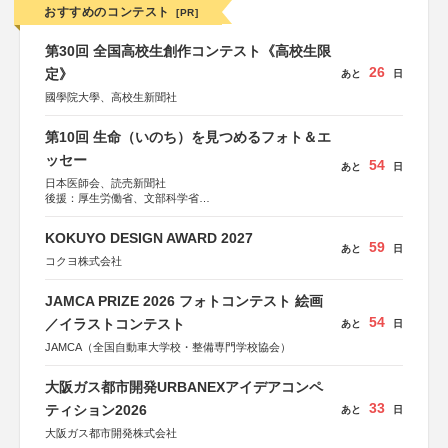
おすすめのコンテスト
[PR]
第30回 全国高校生創作コンテスト《高校生限
26
定》
あと
日
國學院大學、高校生新聞社
第10回 生命（いのち）を見つめるフォト＆エ
ッセー
54
あと
日
日本医師会、読売新聞社
後援：厚生労働省、文部科学省
協賛：東京海上日動火災保険株式会社、東京海上日動あん
しん生命保険株式会社
KOKUYO DESIGN AWARD 2027
59
あと
日
コクヨ株式会社
JAMCA PRIZE 2026 フォトコンテスト 絵画
54
／イラストコンテスト
あと
日
JAMCA（全国自動車大学校・整備専門学校協会）
大阪ガス都市開発URBANEXアイデアコンペ
33
ティション2026
あと
日
大阪ガス都市開発株式会社