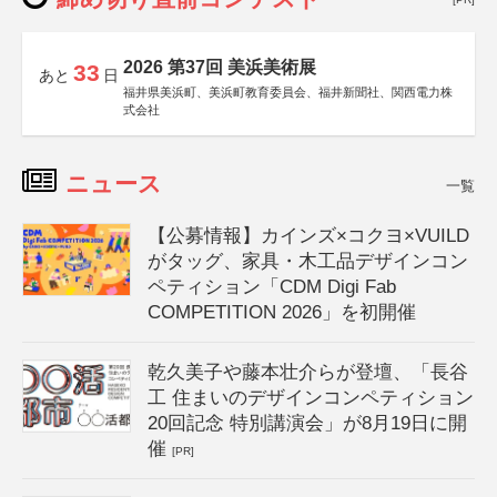
2026 第37回 美浜美術展
33
あと
日
福井県美浜町、美浜町教育委員会、福井新聞社、関西電力株
式会社
ニュース
一覧
【公募情報】カインズ×コクヨ×VUILD
がタッグ、家具・木工品デザインコン
ペティション「CDM Digi Fab
COMPETITION 2026」を初開催
乾久美子や藤本壮介らが登壇、「長谷
工 住まいのデザインコンペティション
20回記念 特別講演会」が8月19日に開
催
[PR]