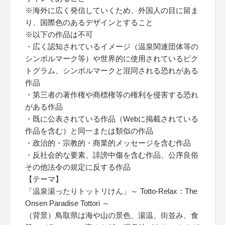
※海外に広く発信していくため、外国人の目に留ま
り、国際色のあるデザインとすること
※以下の作品は不可
・広く認知されているイメージ（温泉関連団体等の
シンボルマーク等）や世界的に使用されているピク
トグラム、シンボルマークと混同される恐れがある
作品
・第三者の著作権や商標権等の権利を侵害する恐れ
がある作品
・既に公表されている作品（Webに掲載されている
作品を含む）と同一または類似の作品
・政治的・宗教的・商業的メッセージを含む作品
・反社会的な要素、誹謗中傷を含む作品、公序良俗
その他法令の規定に反する作品
【テーマ】
「温泉湯ったりトットリけん」～ Totto-Relax：The
Onsen Paradise Tottori ～
（背景）鳥取県は海や山の景色、湯温、街並み、食