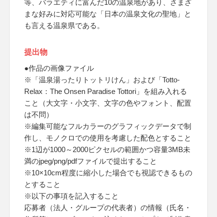
等、バラエティに富んだ10の温泉地があり、さまざ
まな好みに対応可能な「日本の温泉文化の聖地」と
も言える温泉県である。
提出物
●作品の画像ファイル
※「温泉湯ったりトットリけん」および「Totto-
Relax：The Onsen Paradise Tottori」を組み入れる
こと（大文字・小文字、文字の色やフォント、配置
は不問）
※編集可能なフルカラーのグラフィックデータで制
作し、モノクロでの使用を考慮した配色とすること
※1辺が1000～2000ピクセルの範囲かつ容量3MB未
満のjpeg/png/pdfファイルで提出すること
※10×10cm程度に縮小した場合でも視認できるもの
とすること
※以下の事項を記入すること
応募者（法人・グループの代表者）の情報（氏名・