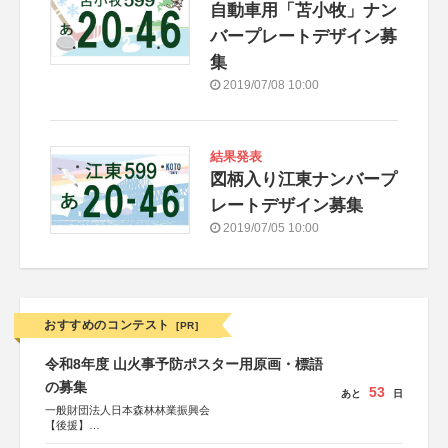
自動車用「苫小牧」ナン
バープレートデザイン募
集
2019/07/08 10:00
結果発表
図柄入り江東ナンバープ
レートデザイン募集
2019/07/05 10:00
おすすめのコンテスト
[PR]
令和8年度 山火事予防ポスター用原画・標語
の募集
53
あと
日
一般財団法人日本森林林業振興会
【後援】
総務省消防庁、文部科学省、林野庁、全国森林組合連合