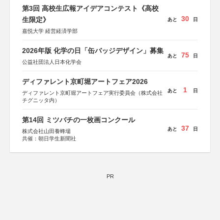
会、森林火災対策協会
第3回 高校生広報アイデアコンテスト《高校
30
生限定》
あと
日
嘉悦大学 経営経済学部
2026年版 化学の日「缶バッジデザイン」募集
75
あと
日
公益社団法人日本化学会
ディファレント京町堀アートフェア2026
1
あと
日
ディファレント京町堀アートフェア実行委員会（株式会社
チグニッタ内）
第14回 ミツバチの一枚画コンクール
37
あと
日
株式会社山田養蜂場
共催：朝日学生新聞社
PR