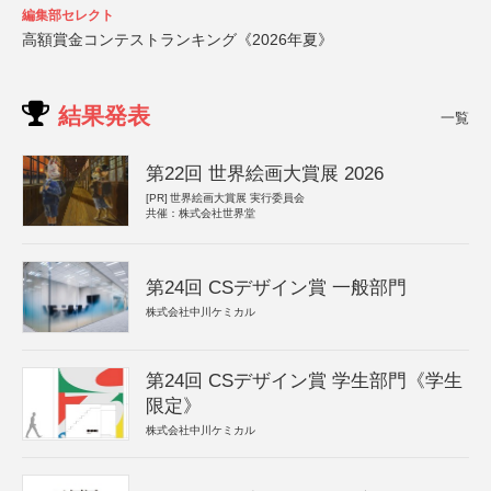
編集部セレクト
高額賞金コンテストランキング《2026年夏》
結果発表
一覧
第22回 世界絵画大賞展 2026
[PR]
世界絵画大賞展 実行委員会
共催：株式会社世界堂
第24回 CSデザイン賞 一般部門
株式会社中川ケミカル
第24回 CSデザイン賞 学生部門《学生
限定》
株式会社中川ケミカル