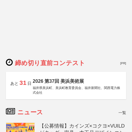
締め切り直前コンテスト
[PR]
2026 第37回 美浜美術展
31
あと
日
福井県美浜町、美浜町教育委員会、福井新聞社、関西電力株
式会社
ニュース
一覧
【公募情報】カインズ×コクヨ×VUILD