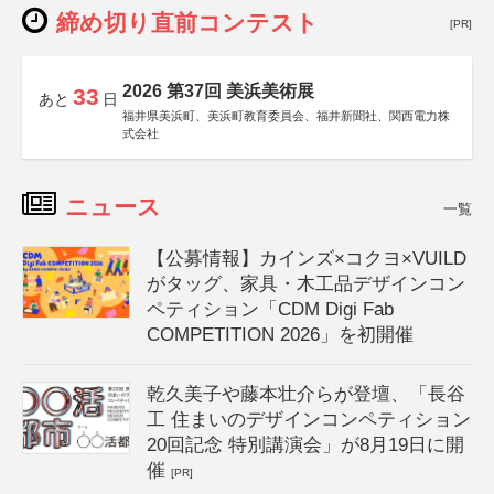
締め切り直前コンテスト
[PR]
2026 第37回 美浜美術展
33
あと
日
福井県美浜町、美浜町教育委員会、福井新聞社、関西電力株
式会社
ニュース
一覧
【公募情報】カインズ×コクヨ×VUILD
がタッグ、家具・木工品デザインコン
ペティション「CDM Digi Fab
COMPETITION 2026」を初開催
乾久美子や藤本壮介らが登壇、「長谷
工 住まいのデザインコンペティション
20回記念 特別講演会」が8月19日に開
催
[PR]