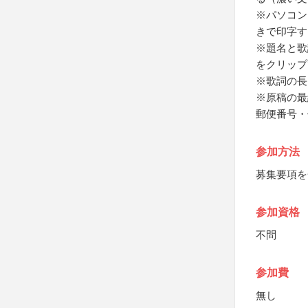
※パソコン
きで印字す
※題名と歌
をクリップ
※歌詞の長
※原稿の最
郵便番号・
参加方法
募集要項を
参加資格
不問
参加費
無し