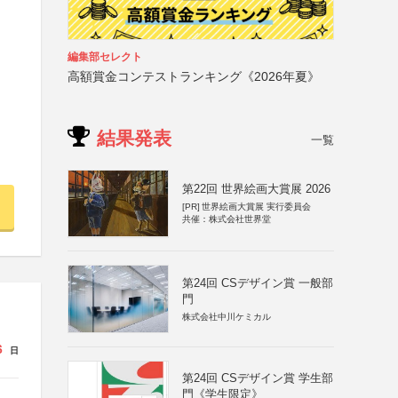
編集部セレクト
高額賞金コンテストランキング《2026年夏》
結果発表
一覧
第22回 世界絵画大賞展 2026
[PR]
世界絵画大賞展 実行委員会
共催：株式会社世界堂
第24回 CSデザイン賞 一般部
門
株式会社中川ケミカル
6
日
第24回 CSデザイン賞 学生部
門《学生限定》