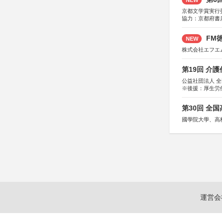
京都文学賞実行
協力：京都府書
社、集英社、小
研究所、双葉社
FM徳
NEW
株式会社エフエ
第19回 介
公益社団法人 
※後援：厚生労
第30回 全
國學院大學、高
運営会