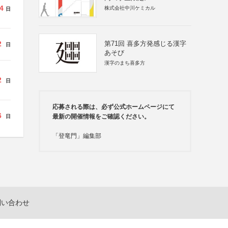
4
株式会社中川ケミカル
日
2
第71回 喜多方発感じる漢字
日
あそび
漢字のまち喜多方
2
日
応募される際は、必ず公式ホームページにて
6
最新の開催情報をご確認ください。
日
「登竜門」編集部
問い合わせ