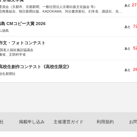
27
あと
委員会（京都市、京都新聞、一般社団法人京都出版文化協会 等）
店商業組合、朝日新聞出版、KADOKAWA、河出書房新社、幻冬舎、講談社、光文
学館、祥伝社、新潮社、淡交社、ちいさいミシマ社、徳間書店、早川書房、PHP
、文藝春秋、ポプラ社、毎日新聞出版
島 CMコピー大賞 2026
7
あと
ム徳島
護作文・フォトコンテスト
5
あと
全国老人福祉施設協議会
働省、文部科学省
国高校生創作コンテスト《高校生限定》
2
あと
校生新聞社
社
掲載申し込み
主催運営ガイド
利用規約
お