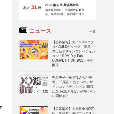
2026 第37回 美浜美術展
31
あと
日
福井県美浜町、美浜町教育委員
会、福井新聞社、関西電力株式会
社
ニュース
一覧
【公募情報】カインズ×コク
ヨ×VUILDがタッグ、家具・
木工品デザインコンペティシ
ョン「CDM Digi Fab
COMPETITION 2026」を初
開催
乾久美子や藤本壮介らが登
壇、「長谷工 住まいのデザ
インコンペティション 20回
記念 特別講演会」が8月19日
に開催
[PR]
す
【公募情報】大賞賞金100万
円！学生向け創作コンテスト