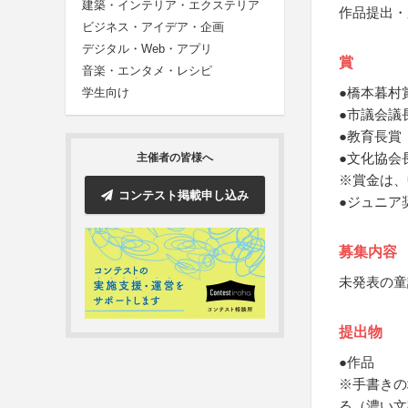
建築・インテリア・エクステリア
作品提出・
ビジネス・アイデア・企画
デジタル・Web・アプリ
賞
音楽・エンタメ・レシピ
●橋本暮村
学生向け
●市議会議
●教育長賞
●文化協会
主催者の皆様へ
※賞金は、
コンテスト掲載申し込み
●ジュニア
募集内容
未発表の童
提出物
●作品
※手書きの
る（濃い文