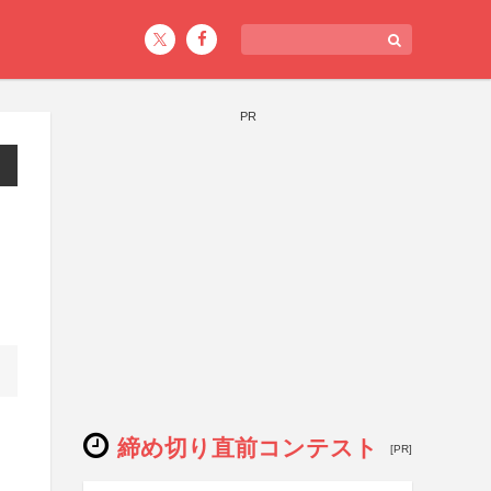
PR
締め切り直前コンテスト
[PR]