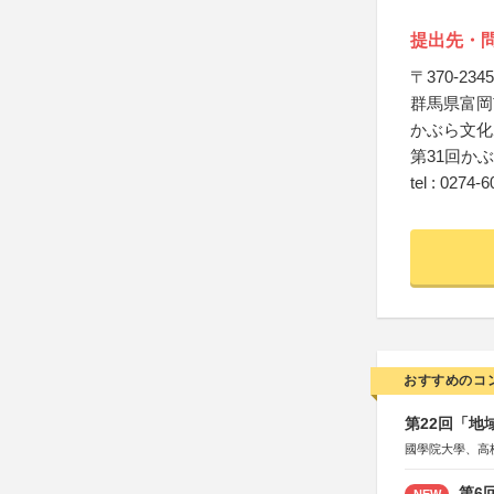
提出先・
〒370-2345
群馬県富岡市
かぶら文化
第31回か
tel : 0274-
おすすめのコ
第22回「
國學院大學、高
第6
NEW