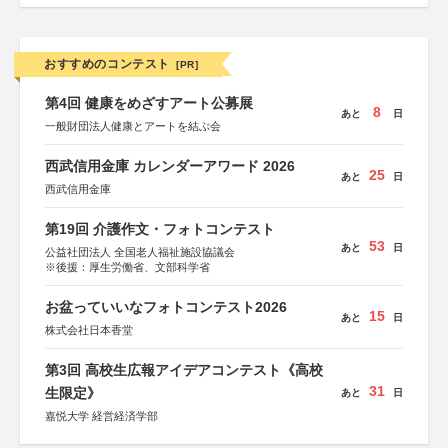
おすすめのコンテスト
[PR]
第4回 健康をめざすアート公募展
8
あと
日
一般財団法人健康とアートを結ぶ会
西武信用金庫 カレンダーアワード 2026
25
あと
日
西武信用金庫
第19回 介護作文・フォトコンテスト
53
あと
日
公益社団法人 全国老人福祉施設協議会
※後援：厚生労働省、文部科学省
お盆っていいなフォトコンテスト2026
15
あと
日
株式会社日本香堂
第3回 高校生広報アイデアコンテスト《高校
31
生限定》
あと
日
嘉悦大学 経営経済学部