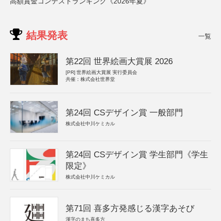
高額賞金コンテストランキング《2026年夏》
結果発表
一覧
第22回 世界絵画大賞展 2026
[PR]
世界絵画大賞展 実行委員会
共催：株式会社世界堂
第24回 CSデザイン賞 一般部門
株式会社中川ケミカル
第24回 CSデザイン賞 学生部門《学生
限定》
株式会社中川ケミカル
第71回 喜多方発感じる漢字あそび
漢字のまち喜多方