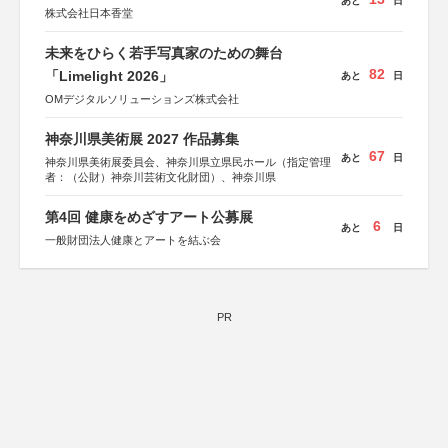
あと
日
株式会社日本香堂
未来をひらく若手写真家のための舞台
82
「Limelight 2026」
あと
日
OMデジタルソリューションズ株式会社
神奈川県美術展 2027 作品募集
67
あと
日
神奈川県美術展委員会、神奈川県立県民ホール（指定管理
者：（公財）神奈川芸術文化財団）、神奈川県
第4回 健康をめざすアート公募展
6
あと
日
一般財団法人健康とアートを結ぶ会
PR