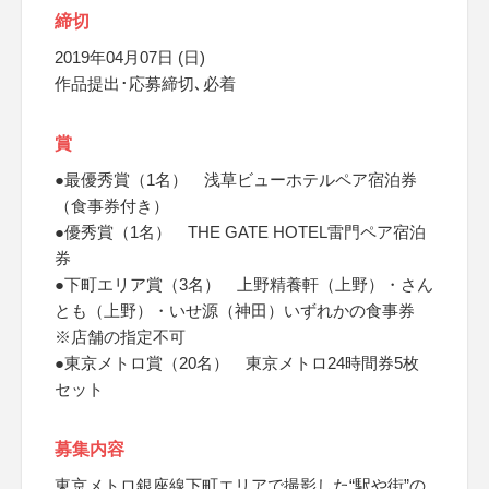
締切
2019年04月07日 (日)
作品提出･応募締切､必着
賞
●最優秀賞（1名） 浅草ビューホテルペア宿泊券
（食事券付き）
●優秀賞（1名） THE GATE HOTEL雷門ペア宿泊
券
●下町エリア賞（3名） 上野精養軒（上野）・さん
とも（上野）・いせ源（神田）いずれかの食事券
※店舗の指定不可
●東京メトロ賞（20名） 東京メトロ24時間券5枚
セット
募集内容
東京メトロ銀座線下町エリアで撮影した“駅や街”の