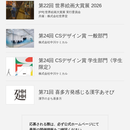
第22回 世界絵画大賞展 2026
[PR]
世界絵画大賞展 実行委員会
共催：株式会社世界堂
第24回 CSデザイン賞 一般部門
株式会社中川ケミカル
第24回 CSデザイン賞 学生部門《学生
限定》
株式会社中川ケミカル
第71回 喜多方発感じる漢字あそび
漢字のまち喜多方
応募される際は、必ず公式ホームページにて
最新の開催情報をご確認ください。