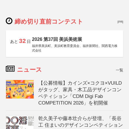
締め切り直前コンテスト
[PR]
2026 第37回 美浜美術展
32
あと
日
福井県美浜町、美浜町教育委員会、福井新聞社、関西電力株
式会社
ニュース
一覧
【公募情報】カインズ×コクヨ×VUILD
がタッグ、家具・木工品デザインコン
ペティション「CDM Digi Fab
COMPETITION 2026」を初開催
乾久美子や藤本壮介らが登壇、「長谷
工 住まいのデザインコンペティション