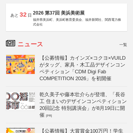
2026 第37回 美浜美術展
32
あと
日
福井県美浜町、美浜町教育委員会、福井新聞社、関西電力株
式会社
ニュース
一覧
【公募情報】カインズ×コクヨ×VUILD
がタッグ、家具・木工品デザインコン
ペティション「CDM Digi Fab
COMPETITION 2026」を初開催
乾久美子や藤本壮介らが登壇、「長谷
工 住まいのデザインコンペティション
20回記念 特別講演会」が8月19日に開
催
[PR]
【公募情報】大賞賞金100万円！学生