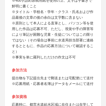
※400字詰め原稿用紙を使用の上、文字は手書きで
鮮明に書くこと
※タイトル・学校名・学年・クラス・氏名および作
品最後の文章の後の余白は文字数に含まない
※原則として本人による直筆とし、パソコン等を使
用した作品は応募不可、ただし、視覚や手の障害等
により筆記が困難な児童・生徒についてはこの限り
ではない（その場合は事前に水道局担当部署に連絡
するとともに、作品の応募方法について確認するこ
と）
※事実を単に羅列しただけの作文は不可
参加方法
提出物を下記提出先まで郵送または宅配便にて送付
※応募用紙・応募者名簿はデータをメールにて送付
参加資格
応募時に、都営水道給水区域に在住または在学して