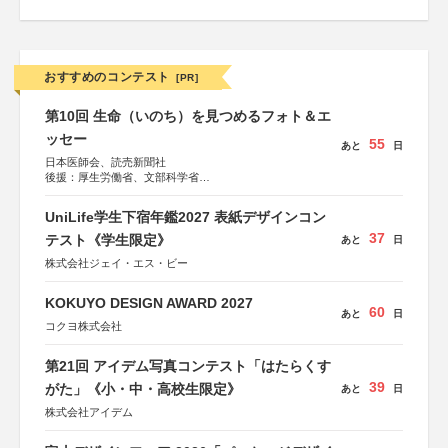
おすすめのコンテスト
[PR]
第10回 生命（いのち）を見つめるフォト＆エ
ッセー
55
あと
日
日本医師会、読売新聞社
後援：厚生労働省、文部科学省
協賛：東京海上日動火災保険株式会社、東京海上日動あん
しん生命保険株式会社
UniLife学生下宿年鑑2027 表紙デザインコン
37
テスト《学生限定》
あと
日
株式会社ジェイ・エス・ビー
KOKUYO DESIGN AWARD 2027
60
あと
日
コクヨ株式会社
第21回 アイデム写真コンテスト「はたらくす
39
がた」《小・中・高校生限定》
あと
日
株式会社アイデム