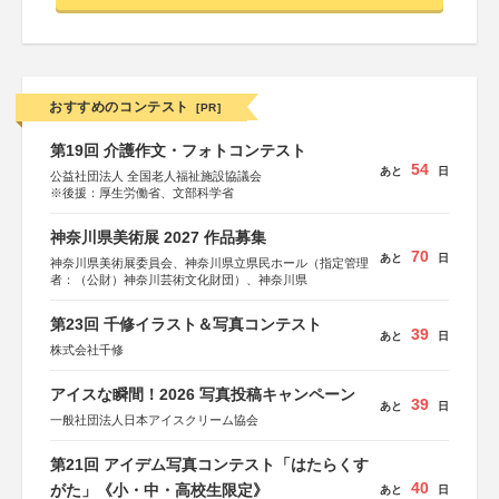
おすすめのコンテスト
[PR]
第19回 介護作文・フォトコンテスト
54
あと
日
公益社団法人 全国老人福祉施設協議会
※後援：厚生労働省、文部科学省
神奈川県美術展 2027 作品募集
70
あと
日
神奈川県美術展委員会、神奈川県立県民ホール（指定管理
者：（公財）神奈川芸術文化財団）、神奈川県
第23回 千修イラスト＆写真コンテスト
39
あと
日
株式会社千修
アイスな瞬間！2026 写真投稿キャンペーン
39
あと
日
一般社団法人日本アイスクリーム協会
第21回 アイデム写真コンテスト「はたらくす
40
がた」《小・中・高校生限定》
あと
日