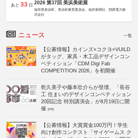
2026 第37回 美浜美術展
33
あと
日
福井県美浜町、美浜町教育委員会、福井新聞社、関西電力株
式会社
ニュース
一覧
【公募情報】カインズ×コクヨ×VUILD
がタッグ、家具・木工品デザインコン
ペティション「CDM Digi Fab
COMPETITION 2026」を初開催
乾久美子や藤本壮介らが登壇、「長谷
工 住まいのデザインコンペティション
20回記念 特別講演会」が8月19日に開
催
[PR]
【公募情報】大賞賞金100万円！学生
向け創作コンテスト「サイゲームス ク