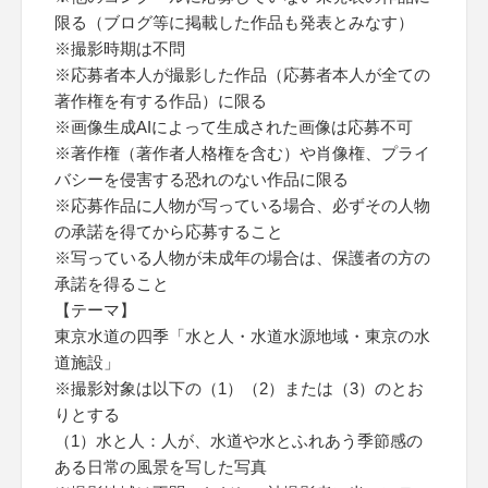
限る（ブログ等に掲載した作品も発表とみなす）
※撮影時期は不問
※応募者本人が撮影した作品（応募者本人が全ての
著作権を有する作品）に限る
※画像生成AIによって生成された画像は応募不可
※著作権（著作者人格権を含む）や肖像権、プライ
バシーを侵害する恐れのない作品に限る
※応募作品に人物が写っている場合、必ずその人物
の承諾を得てから応募すること
※写っている人物が未成年の場合は、保護者の方の
承諾を得ること
【テーマ】
東京水道の四季「水と人・水道水源地域・東京の水
道施設」
※撮影対象は以下の（1）（2）または（3）のとお
りとする
（1）水と人：人が、水道や水とふれあう季節感の
ある日常の風景を写した写真