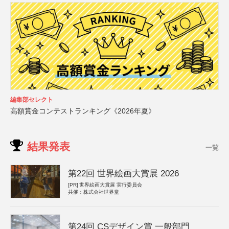
編集部セレクト
高額賞金コンテストランキング《2026年夏》
結果発表
一覧
第22回 世界絵画大賞展 2026
[PR]
世界絵画大賞展 実行委員会
共催：株式会社世界堂
第24回 CSデザイン賞 一般部門