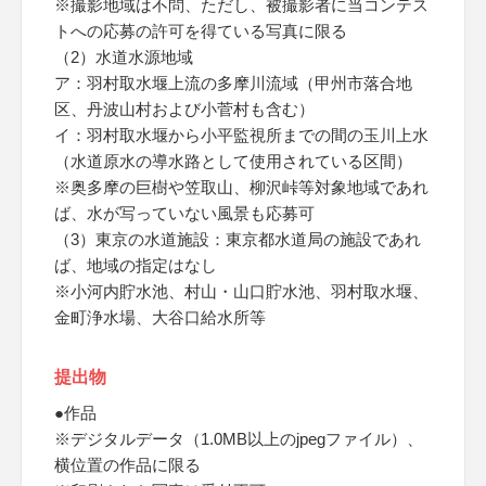
※撮影地域は不問、ただし、被撮影者に当コンテス
トへの応募の許可を得ている写真に限る
（2）水道水源地域
ア：羽村取水堰上流の多摩川流域（甲州市落合地
区、丹波山村および小菅村も含む）
イ：羽村取水堰から小平監視所までの間の玉川上水
（水道原水の導水路として使用されている区間）
※奥多摩の巨樹や笠取山、柳沢峠等対象地域であれ
ば、水が写っていない風景も応募可
（3）東京の水道施設：東京都水道局の施設であれ
ば、地域の指定はなし
※小河内貯水池、村山・山口貯水池、羽村取水堰、
金町浄水場、大谷口給水所等
提出物
●作品
※デジタルデータ（1.0MB以上のjpegファイル）、
横位置の作品に限る