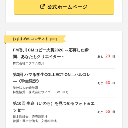
公式ホームページ
おすすめのコンテスト
[PR]
FM香川 CMコピー大賞2026 ～応募した瞬
23
間、あなたもクリエイター～
あと
日
株式会社エフエム香川
第3回 ハマる学生COLLECTION―ハルコレ
―《学生限定》
53
あと
日
学校法人岩崎学園
特別協賛：株式会社ウィゴー（WEGO）
第10回 生命（いのち）を見つめるフォト＆エ
ッセー
55
あと
日
日本医師会、読売新聞社
後援：厚生労働省、文部科学省
協賛：東京海上日動火災保険株式会社、東京海上日動あん