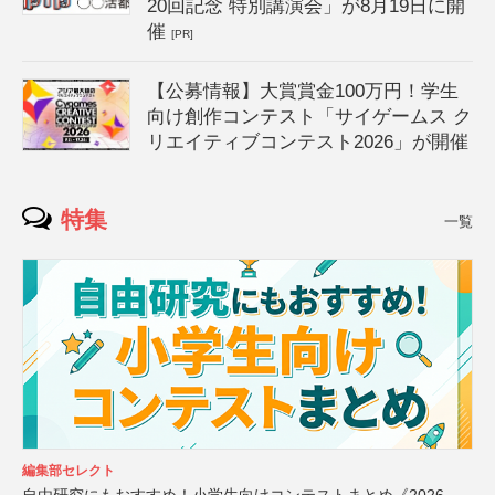
20回記念 特別講演会」が8月19日に開
催
[PR]
【公募情報】大賞賞金100万円！学生
向け創作コンテスト「サイゲームス ク
リエイティブコンテスト2026」が開催
特集
一覧
編集部セレクト