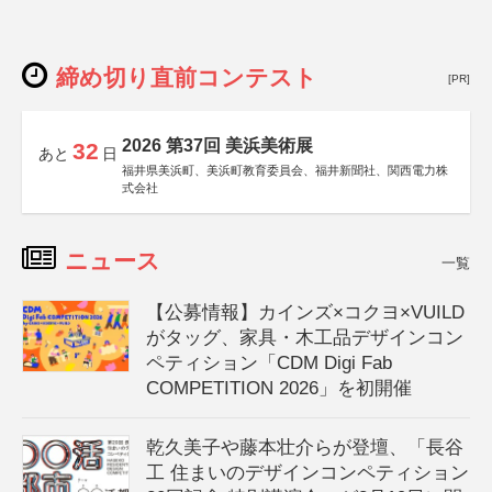
締め切り直前コンテスト
[PR]
2026 第37回 美浜美術展
32
あと
日
福井県美浜町、美浜町教育委員会、福井新聞社、関西電力株
式会社
ニュース
一覧
【公募情報】カインズ×コクヨ×VUILD
がタッグ、家具・木工品デザインコン
ペティション「CDM Digi Fab
COMPETITION 2026」を初開催
乾久美子や藤本壮介らが登壇、「長谷
工 住まいのデザインコンペティション