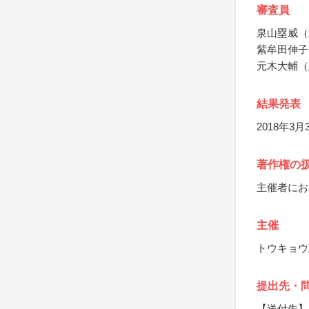
審査員
泉山塁威（
紫牟田伸子
元木大輔（
結果発表
2018年3
著作権の
主催者にお
主催
トウキョウ
提出先・
【送付先】