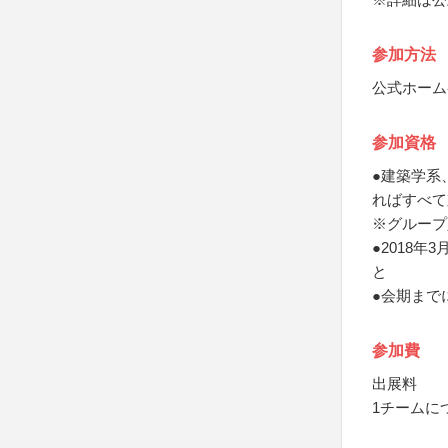
参加方法
公式ホーム
参加資格
●建築学系
ればすべて
※グループ
●2018
と
●会期まで
参加費
出展料
1チームにつ