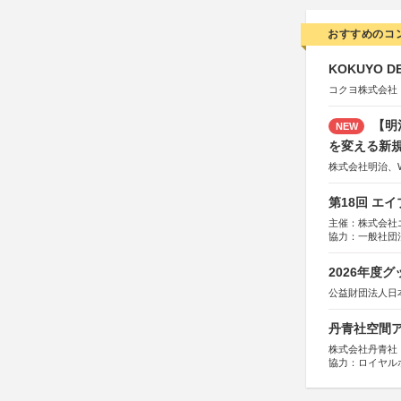
おすすめのコ
KOKUYO DE
コクヨ株式会社
【明
NEW
を変える新
株式会社明治、W
第18回 エ
主催：株式会社
協力：一般社団法人
運営：TOKYO 
2026年度
公益財団法人日
丹青社空間アワ
株式会社丹青社
協力：ロイヤル
運営協力：株式会