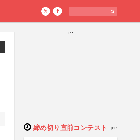
PR
締め切り直前コンテスト
[PR]