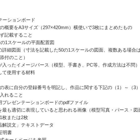
テーションボード
の概要をA3サイズ（297×420mm）横使いで3枚にまとめたもの
ず記載すること
0分の1スケールの平面配置図
の詳細図面（寸法を記載した50の1スケールの図面、複数ある場合
添付のこと）
が入ったイメージパース（模型、手書き、PC等、作成方法は不問）
して使用する材料
の表に自分の登録番号を明記し、作品に関する下記の（1）～（3
入れること
用プレゼンテーションボードのpdfファイル
を最も適切に表現していると思われる画像（模型写真・パース・図
1枚または2枚
品解説文」テキストデータ
証明書
式ホームページを参照