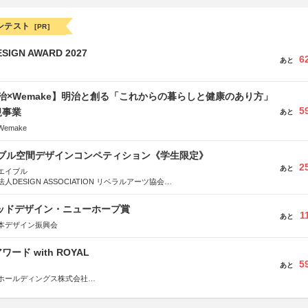
ンテスト
[PR]
SIGN AWARD 2027
6
あと
治×Wemake】明治と創る「これからの暮らしと健康のあり方」
5
規事業
あと
emake
イブル空間デザインコンペティション《学生限定》
2
あと
エイブル
DESIGN ASSOCIATION リベラルアーツ協会
COMPANY株式会社
グッドデザイン・ニューホープ賞
1
あと
本デザイン振興会
ード with ROYAL
5
あと
ホールディングス株式会社
社JDN