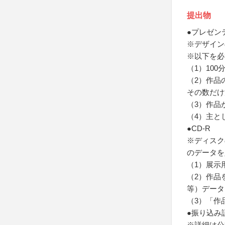
提出物
●プレゼン
※デザイン
※以下を必
（1）10
（2）作品
その数だけ
（3）作品
（4）主と
●CD-R
※ディスク
のデータを
（1）展示
（2）作品
等）データ
（3）「作
●振り込み
※詳細は公