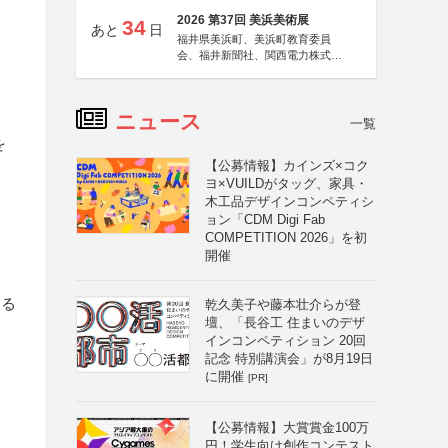
2026 第37回 美浜美術展
34
あと
日
福井県美浜町、美浜町教育委員
会、福井新聞社、関西電力株式会
社
ニュース
一覧
を
【公募情報】カインズ×コク
ヨ×VUILDがタッグ、家具・
木工品デザインコンペティシ
ョン「CDM Digi Fab
COMPETITION 2026」を初
開催
する
乾久美子や藤本壮介らが登
壇、「長谷工 住まいのデザ
インコンペティション 20回
記念 特別講演会」が8月19日
に開催
[PR]
【公募情報】大賞賞金100万
円！学生向け創作コンテスト