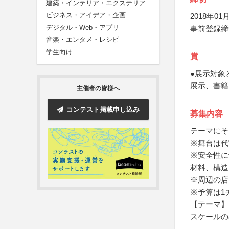
建築・インテリア・エクステリア
ビジネス・アイデア・企画
2018年01月
デジタル・Web・アプリ
事前登録締
音楽・エンタメ・レシピ
学生向け
賞
●展示対象
展示、書籍
主催者の皆様へ
コンテスト掲載申し込み
募集内容
テーマにそ
※舞台は代
※安全性に
材料、構造
※周辺の店
※予算は1
【テーマ】
スケールの