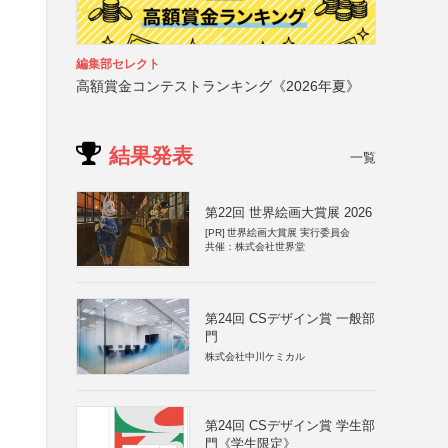
編集部セレクト
高額賞金コンテストランキング《2026年夏》
結果発表
一覧
第22回 世界絵画大賞展 2026
[PR]
世界絵画大賞展 実行委員会
共催：株式会社世界堂
第24回 CSデザイン賞 一般部
門
株式会社中川ケミカル
第24回 CSデザイン賞 学生部
門《学生限定》