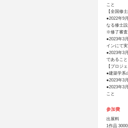
こと
【全国修士
●2022
なる修士設
※修了審査
●2023
インにて実
●2023
であること
【プロジェ
●建築学系
●2023
●2023
こと
参加費
出展料
1作品 300