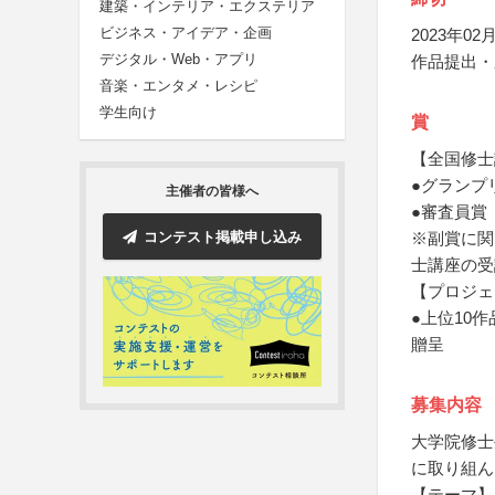
建築・インテリア・エクステリア
ビジネス・アイデア・企画
2023年02月
デジタル・Web・アプリ
作品提出・
音楽・エンタメ・レシピ
学生向け
賞
【全国修士
●グランプ
主催者の皆様へ
●審査員賞
コンテスト掲載申し込み
※副賞に関
士講座の受
【プロジェ
●上位10作
贈呈
募集内容
大学院修士
に取り組ん
【テーマ】