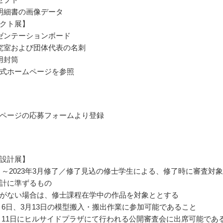
明細書の画像データ
クト展】
ゼンテーションボード
究室および団体代表の名刺
用封筒
式ホームページを参照
ページの応募フォームより登録
設計展】
年9月～2023年3月修了／修了見込の修士学生による、修了時に審査対
計に準ずるもの
がない場合は、修士課程在学中の作品を対象ととする
年3月6日、3月13日の模型搬入・搬出作業に参加可能であること
年3月11日にヒルサイドプラザにて行われる公開審査会に出席可能であ