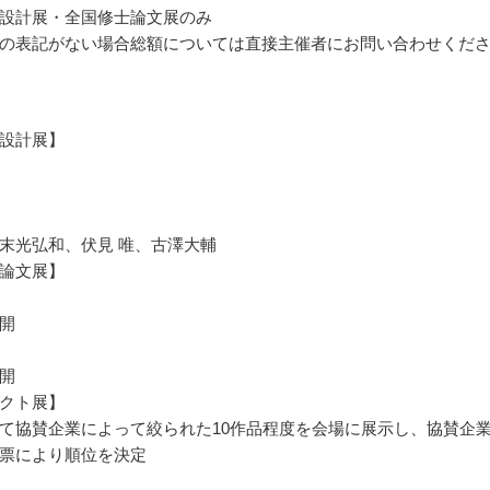
設計展・全国修士論文展のみ
の表記がない場合総額については直接主催者にお問い合わせくだ
設計展】
末光弘和、伏見 唯、古澤大輔
論文展】
開
開
クト展】
て協賛企業によって絞られた10作品程度を会場に展示し、協賛企
票により順位を決定