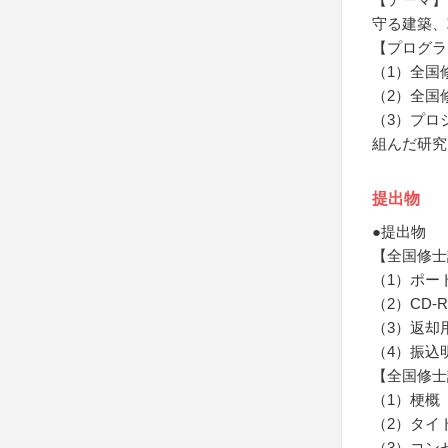
守る建築、
【プログラ
（1）全国
（2）全国
（3）プロ
組んだ研究
提出物
●提出物
【全国修士
（1）ポー
（2）CD-R
（3）返却
（4）振込
【全国修士
（1）梗概
（2）タイ
（3）コン