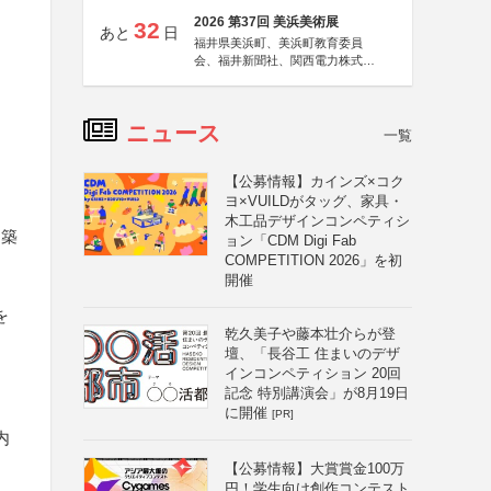
2026 第37回 美浜美術展
32
あと
日
福井県美浜町、美浜町教育委員
会、福井新聞社、関西電力株式会
社
ニュース
一覧
【公募情報】カインズ×コク
ヨ×VUILDがタッグ、家具・
木工品デザインコンペティシ
建築
ョン「CDM Digi Fab
COMPETITION 2026」を初
開催
を
乾久美子や藤本壮介らが登
壇、「長谷工 住まいのデザ
インコンペティション 20回
記念 特別講演会」が8月19日
に開催
[PR]
内
【公募情報】大賞賞金100万
円！学生向け創作コンテスト