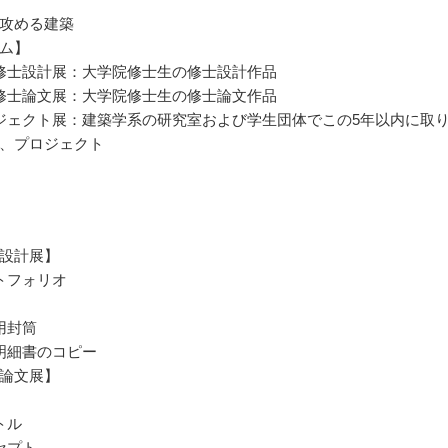
攻める建築
ム】
修士設計展：大学院修士生の修士設計作品
修士論文展：大学院修士生の修士論文作品
ジェクト展：建築学系の研究室および学生団体でこの5年以内に取
、プロジェクト
設計展】
トフォリオ
用封筒
明細書のコピー
論文展】
トル
セプト