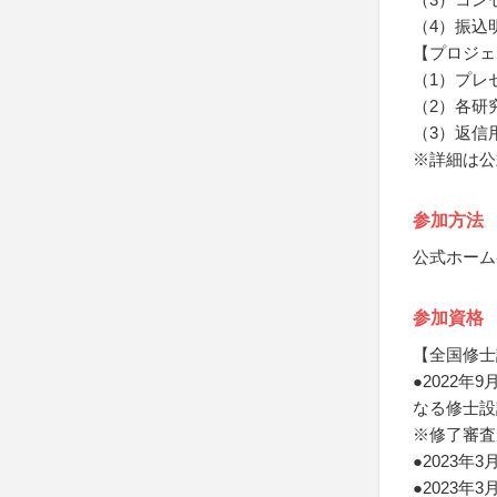
（4）振込
【プロジェ
（1）プレ
（2）各研
（3）返信
※詳細は公
参加方法
公式ホーム
参加資格
【全国修士
●2022
なる修士設
※修了審査
●2023
●2023