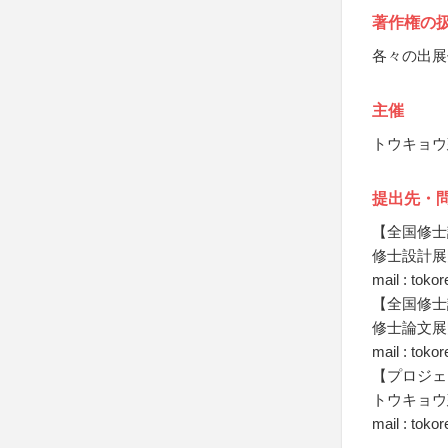
著作権の
各々の出展
主催
トウキョウ
提出先・
【全国修士
修士設計展
mail : tok
【全国修士
修士論文展
mail : tok
【プロジェ
トウキョウ
mail : toko