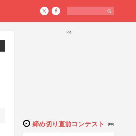
PR
締め切り直前コンテスト
[PR]