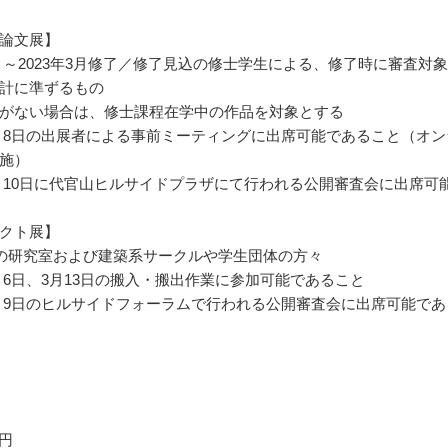
論文展】
年9月～2023年3月修了／修了見込の修士学生による、修了時に審査対
計に準ずるもの
がない場合は、修士課程在学中の作品を対象とする
年3月8日の出展者による事前ミーティングに出席可能であること（オン
施）
年3月10日に代官山ヒルサイドプラザにて行われる公開審査会に出席可
クト展】
の研究室および建築系サークルや学生団体の方々
年3月6日、3月13日の搬入・搬出作業に参加可能であること
年3月9日のヒルサイドフォーラムで行われる公開審査会に出席可能であ
0円