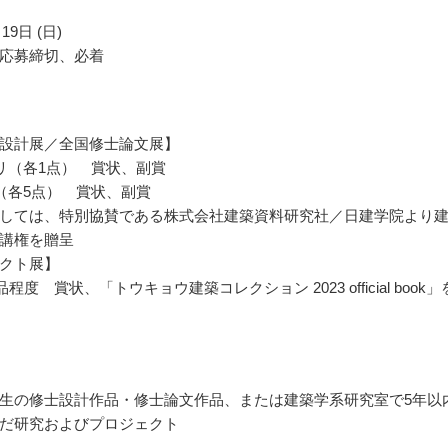
19日 (日)
応募締切、必着
設計展／全国修士論文展】
リ（各1点） 賞状、副賞
（各5点） 賞状、副賞
しては、特別協賛である株式会社建築資料研究社／日建学院より
講権を贈呈
クト展】
品程度 賞状、「トウキョウ建築コレクション 2023 official book」
生の修士設計作品・修士論文作品、または建築学系研究室で5年以
だ研究およびプロジェクト