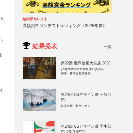
象と
編集部セレクト
高額賞金コンテストランキング《2026年夏》
ラ
結果発表
一覧
能
第22回 世界絵画大賞展 2026
[PR]
世界絵画大賞展 実行委員会
共催：株式会社世界堂
る
第24回 CSデザイン賞 一般部
門
株式会社中川ケミカル
第24回 CSデザイン賞 学生部
門《学生限定》