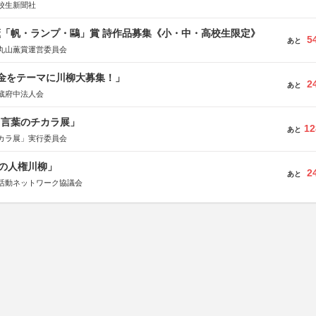
校生新聞社
薫「帆・ランプ・鷗」賞 詩作品募集《小・中・高校生限定》
5
あと
丸山薫賞運営委員会
税金をテーマに川柳大募集！」
2
あと
蔵府中法人会
と言葉のチカラ展」
12
あと
カラ展」実行委員会
の人権川柳」
2
あと
活動ネットワーク協議会