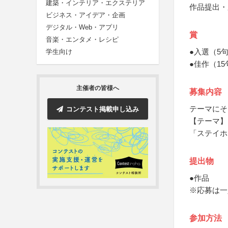
建築・インテリア・エクステリア
作品提出・
ビジネス・アイデア・企画
デジタル・Web・アプリ
賞
音楽・エンタメ・レシピ
●入選（5
学生向け
●佳作（1
主催者の皆様へ
募集内容
テーマにそ
コンテスト掲載申し込み
【テーマ】
「ステイホ
提出物
●作品
※応募は一
参加方法