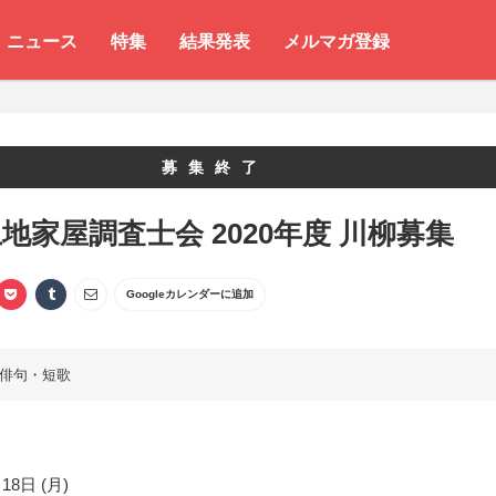
ニュース
特集
結果発表
メルマガ登録
募集終了
地家屋調査士会 2020年度 川柳募集
Googleカレンダーに追加
俳句・短歌
18日 (月)