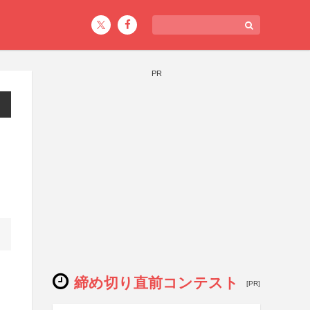
PR
締め切り直前コンテスト
[PR]