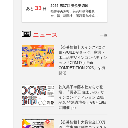
2026 第37回 美浜美術展
33
あと
日
福井県美浜町、美浜町教育委員
会、福井新聞社、関西電力株式会
社
ニュース
一覧
【公募情報】カインズ×コク
ヨ×VUILDがタッグ、家具・
木工品デザインコンペティシ
ョン「CDM Digi Fab
COMPETITION 2026」を初
開催
乾久美子や藤本壮介らが登
壇、「長谷工 住まいのデザ
インコンペティション 20回
記念 特別講演会」が8月19日
に開催
[PR]
【公募情報】大賞賞金100万
円！学生向け創作コンテスト