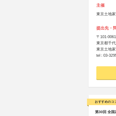
主催
東京土地家
提出先・
〒101-0061
東京都千代
東京土地家
tel : 03-32
おすすめのコ
第30回 全