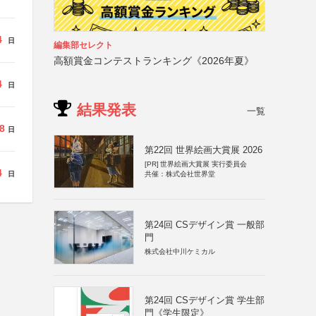
4
日
編集部セレクト
高額賞金コンテストランキング《2026年夏》
4
日
結果発表
一覧
8
日
第22回 世界絵画大賞展 2026
[PR]
世界絵画大賞展 実行委員会
4
日
共催：株式会社世界堂
第24回 CSデザイン賞 一般部
門
株式会社中川ケミカル
第24回 CSデザイン賞 学生部
門《学生限定》