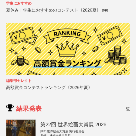
学生におすすめ
夏休み！学生におすすめのコンテスト《2026夏》
[PR]
編集部セレクト
高額賞金コンテストランキング《2026年夏》
結果発表
一覧
第22回 世界絵画大賞展 2026
[PR]
世界絵画大賞展 実行委員会
共催：株式会社世界堂