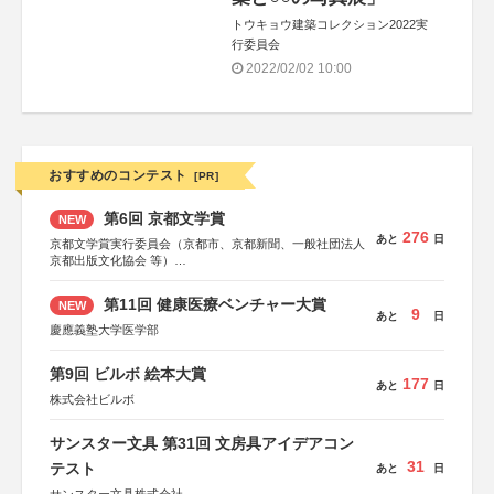
トウキョウ建築コレクション2022実
行委員会
2022/02/02 10:00
おすすめのコンテスト
[PR]
第6回 京都文学賞
NEW
276
あと
日
京都文学賞実行委員会（京都市、京都新聞、一般社団法人
京都出版文化協会 等）
協力：京都府書店商業組合、朝日新聞出版、
KADOKAWA、河出書房新社、幻冬舎、講談社、光文社、
第11回 健康医療ベンチャー大賞
NEW
集英社、小学館、祥伝社、新潮社、淡交社、ちいさいミシ
9
あと
日
マ社、徳間書店、早川書房、PHP研究所、双葉社、文藝春
慶應義塾大学医学部
秋、ポプラ社、毎日新聞出版
第9回 ビルボ 絵本大賞
177
あと
日
株式会社ビルボ
サンスター文具 第31回 文房具アイデアコン
31
テスト
あと
日