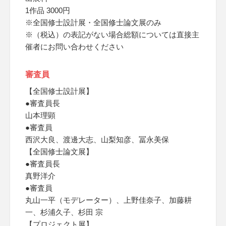
1作品 3000円
※全国修士設計展・全国修士論文展のみ
※（税込）の表記がない場合総額については直接主
催者にお問い合わせください
審査員
【全国修士設計展】
●審査員長
山本理顕
●審査員
西沢大良、渡邊大志、山梨知彦、冨永美保
【全国修士論文展】
●審査員長
真野洋介
●審査員
丸山一平（モデレーター）、上野佳奈子、加藤耕
一、杉浦久子、杉田 宗
【プロジェクト展】