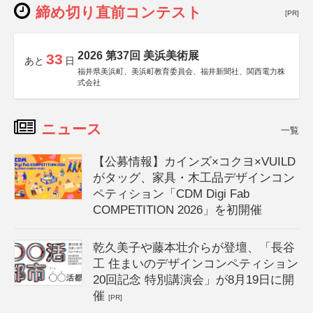
締め切り直前コンテスト
[PR]
2026 第37回 美浜美術展
33
あと
日
福井県美浜町、美浜町教育委員会、福井新聞社、関西電力株
式会社
ニュース
一覧
【公募情報】カインズ×コクヨ×VUILD
がタッグ、家具・木工品デザインコン
ペティション「CDM Digi Fab
COMPETITION 2026」を初開催
乾久美子や藤本壮介らが登壇、「長谷
工 住まいのデザインコンペティション
20回記念 特別講演会」が8月19日に開
催
[PR]