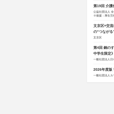
第19回 介
公益社団法人 
※後援：厚生労
文京区×交
の“つながる
文京区
第4回 銅の
中学生限定
一般社団法人日
2026年度
一般社団法人カ