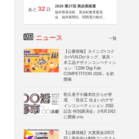
2026 第37回 美浜美術展
32
あと
日
福井県美浜町、美浜町教育委員
会、福井新聞社、関西電力株式会
社
ニュース
一覧
【公募情報】カインズ×コク
ヨ×VUILDがタッグ、家具・
木工品デザインコンペティシ
ョン「CDM Digi Fab
COMPETITION 2026」を初
開催
乾久美子や藤本壮介らが登
壇、「長谷工 住まいのデザ
インコンペティション 20回
記念 特別講演会」が8月19日
に開催
[PR]
【公募情報】大賞賞金100万
円！学生向け創作コンテスト