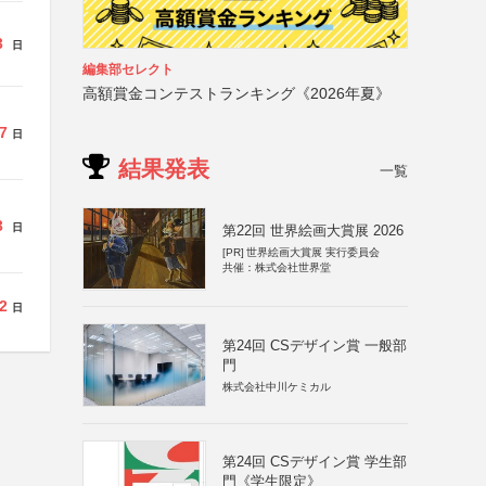
3
日
編集部セレクト
高額賞金コンテストランキング《2026年夏》
7
日
結果発表
一覧
3
日
第22回 世界絵画大賞展 2026
[PR]
世界絵画大賞展 実行委員会
共催：株式会社世界堂
2
日
第24回 CSデザイン賞 一般部
門
株式会社中川ケミカル
第24回 CSデザイン賞 学生部
門《学生限定》