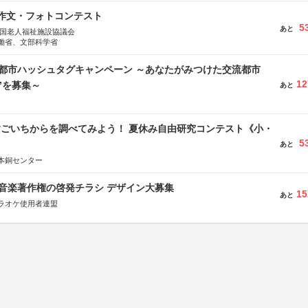
護作文・フォトコンテスト
5
あと
全国老人福祉施設協議会
働省、文部科学省
流都市ハッシュタグキャンペーン ～あなたがみつけた交流都市
12
”を募集～
あと
すごいちからを調べてみよう！ 夏休み自由研究コンテスト《小・
5
》
あと
本銅センター
版 音楽著作権の啓発チラシ デザイン大募集
15
あと
ラオケ使用者連盟