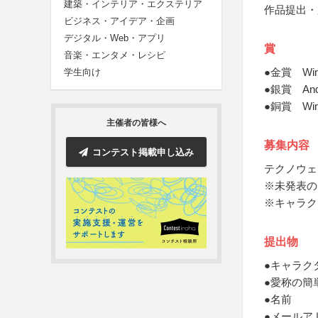
建築・インテリア・エクステリア
作品提出・
ビジネス・アイデア・企画
デジタル・Web・アプリ
賞
音楽・エンタメ・レシピ
●金賞 Win
学生向け
●銀賞 An
●銅賞 Wi
主催者の皆様へ
募集内容
コンテスト掲載申し込み
テクノウェ
※未発表の
※キャラク
提出物
●キャラク
●愛称の簡
●名前
●メールア