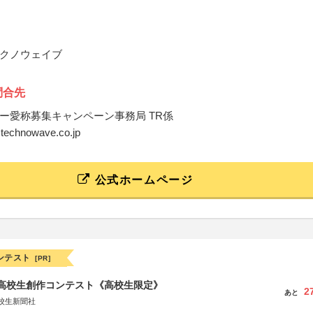
クノウェイブ
問合先
ー愛称募集キャンペーン事務局 TR係
@technowave.co.jp
公式ホームページ
ンテスト
[PR]
国高校生創作コンテスト《高校生限定》
2
あと
校生新聞社