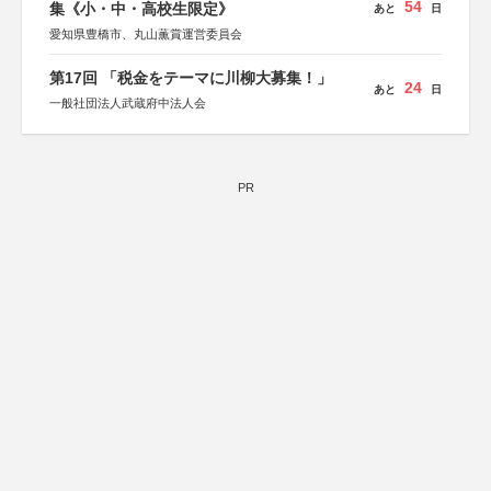
54
集《小・中・高校生限定》
あと
日
愛知県豊橋市、丸山薫賞運営委員会
第17回 「税金をテーマに川柳大募集！」
24
あと
日
一般社団法人武蔵府中法人会
PR