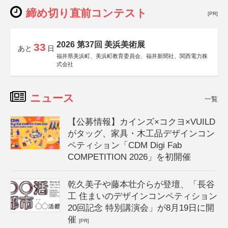
締め切り直前コンテスト
[PR]
2026 第37回 美浜美術展
33
あと
日
福井県美浜町、美浜町教育委員会、福井新聞社、関西電力株
式会社
ニュース
一覧
【公募情報】カインズ×コクヨ×VUILD
がタッグ、家具・木工品デザインコン
ペティション「CDM Digi Fab
COMPETITION 2026」を初開催
乾久美子や藤本壮介らが登壇、「長谷
工 住まいのデザインコンペティション
20回記念 特別講演会」が8月19日に開
催
[PR]