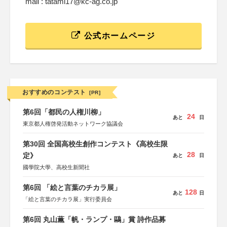
mail : tatami17@kc-ag.co.jp
公式ホームページ
おすすめのコンテスト
[PR]
第6回「都民の人権川柳」
24
あと
日
東京都人権啓発活動ネットワーク協議会
第30回 全国高校生創作コンテスト《高校生限
28
定》
あと
日
國學院大學、高校生新聞社
第6回 「絵と言葉のチカラ展」
128
あと
日
「絵と言葉のチカラ展」実行委員会
第6回 丸山薫「帆・ランプ・鷗」賞 詩作品募