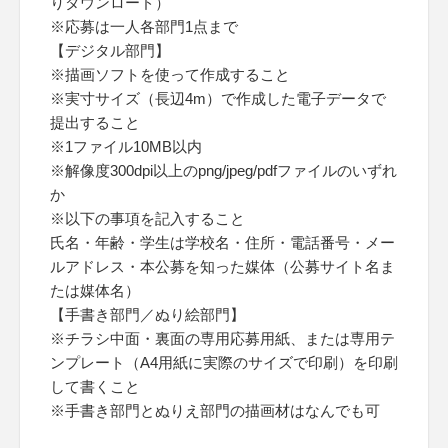
りダウンロード）
※応募は一人各部門1点まで
【デジタル部門】
※描画ソフトを使って作成すること
※実寸サイズ（長辺4m）で作成した電子データで
提出すること
※1ファイル10MB以内
※解像度300dpi以上のpng/jpeg/pdfファイルのいずれ
か
※以下の事項を記入すること
氏名・年齢・学生は学校名・住所・電話番号・メー
ルアドレス・本公募を知った媒体（公募サイト名ま
たは媒体名）
【手書き部門／ぬり絵部門】
※チラシ中面・裏面の専用応募用紙、または専用テ
ンプレート（A4用紙に実際のサイズで印刷）を印刷
して書くこと
※手書き部門とぬりえ部門の描画材はなんでも可