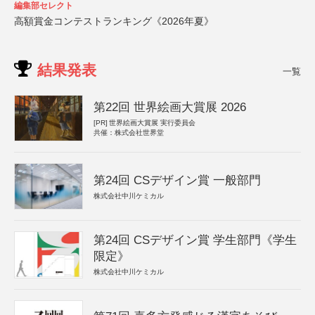
編集部セレクト
高額賞金コンテストランキング《2026年夏》
結果発表
一覧
第22回 世界絵画大賞展 2026
[PR]
世界絵画大賞展 実行委員会
共催：株式会社世界堂
第24回 CSデザイン賞 一般部門
株式会社中川ケミカル
第24回 CSデザイン賞 学生部門《学生
限定》
株式会社中川ケミカル