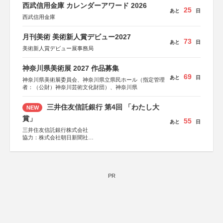
西武信用金庫 カレンダーアワード 2026
25
あと
日
西武信用金庫
月刊美術 美術新人賞デビュー2027
73
あと
日
美術新人賞デビュー展事務局
神奈川県美術展 2027 作品募集
69
あと
日
神奈川県美術展委員会、神奈川県立県民ホール（指定管理
者：（公財）神奈川芸術文化財団）、神奈川県
三井住友信託銀行 第4回 「わたし大
NEW
賞」
55
あと
日
三井住友信託銀行株式会社
協力：株式会社朝日新聞社
後援：日本郵便株式会社
PR