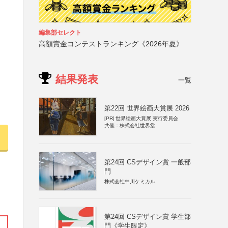
編集部セレクト
高額賞金コンテストランキング《2026年夏》
結果発表
一覧
第22回 世界絵画大賞展 2026
[PR]
世界絵画大賞展 実行委員会
共催：株式会社世界堂
第24回 CSデザイン賞 一般部
門
株式会社中川ケミカル
第24回 CSデザイン賞 学生部
門《学生限定》