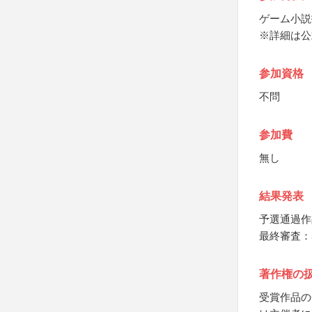
ゲーム小説投
※詳細は公
参加資格
不問
参加費
無し
結果発表
予選通過作品
最終審査：
著作権の
受賞作品の