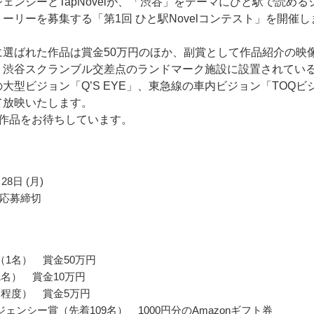
ェンシーとTapNovelが、「渋谷」をテーマにひと駅で読める
ーリーを募集する「第1回 ひと駅Novelコンテスト」を開催し
に選ばれた作品は賞金50万円のほか、副賞として作品紹介の映
、渋谷スクランブル交差点のランドマーク施設に設置されてい
大型ビジョン「Q’S EYE」、東急線の車内ビジョン「TOQビ
て放映いたします。
の作品をお待ちしています。
28日 (月)
応募締切
（1名） 賞金50万円
1名） 賞金10万円
名程度） 賞金5万円
ェンシー賞（先着109名） 1000円分のAmazonギフト券