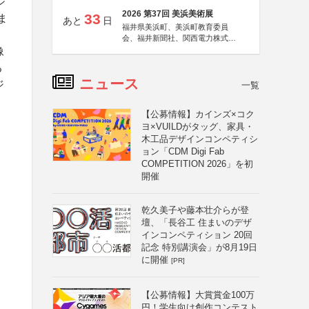
シ
2026 第37回 美浜美術展
33
ま
あと
日
福井県美浜町、美浜町教育委員
会、福井新聞社、関西電力株式会
社
像
る
ニュース
ジ
一覧
【公募情報】カインズ×コク
ヨ×VUILDがタッグ、家具・
木工品デザインコンペティシ
ョン「CDM Digi Fab
COMPETITION 2026」を初
開催
乾久美子や藤本壮介らが登
壇、「長谷工 住まいのデザ
インコンペティション 20回
記念 特別講演会」が8月19日
に開催
[PR]
【公募情報】大賞賞金100万
円！学生向け創作コンテスト