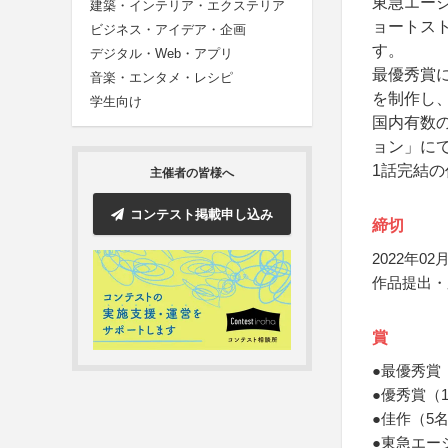
東急エージ
建築・インテリア・エクステリア
ョートスト
ビジネス・アイデア・企画
す。
デジタル・Web・アプリ
最優秀賞
音楽・エンタメ・レシピ
を制作し
学生向け
国内有数の
ョン」に
1話完結
主催者の皆様へ
コンテスト掲載申し込み
締切
2022年02月
作品提出・
賞
●最優秀賞
●優秀賞（
●佳作（5
●東急エージ