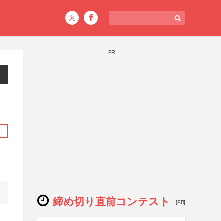
PR
締め切り直前コンテスト
[PR]