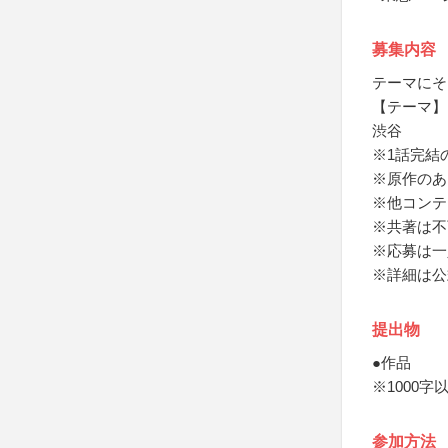
募集内容
テーマにそ
【テーマ】
渋谷
※1話完結
※原作のあ
※他コンテ
※共著は不
※応募は一
※詳細は公
提出物
●作品
※1000字
参加方法