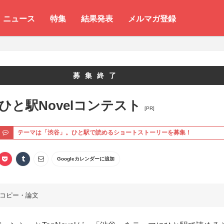
ニュース
特集
結果発表
メルマガ登録
募集終了
 ひと駅Novelコンテスト
[PR]
ト
テーマは「渋谷」。ひと駅で読めるショートストーリーを募集！
Googleカレンダーに追加
コピー・論文