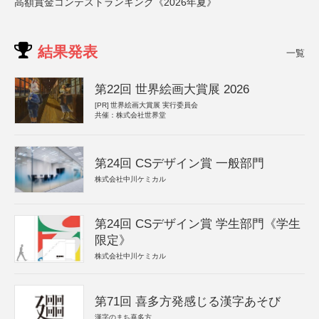
高額賞金コンテストランキング《2026年夏》
結果発表
一覧
第22回 世界絵画大賞展 2026
[PR]
世界絵画大賞展 実行委員会
共催：株式会社世界堂
第24回 CSデザイン賞 一般部門
株式会社中川ケミカル
第24回 CSデザイン賞 学生部門《学生
限定》
株式会社中川ケミカル
第71回 喜多方発感じる漢字あそび
漢字のまち喜多方