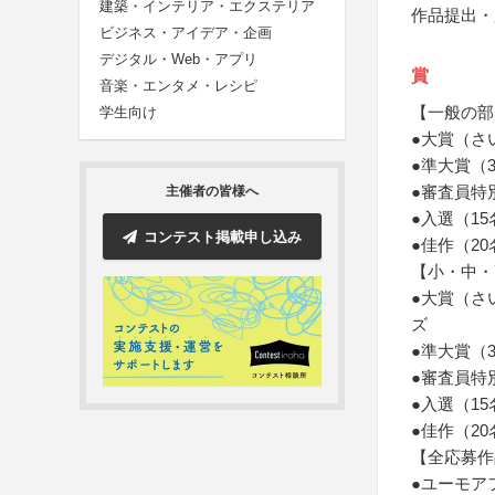
建築・インテリア・エクステリア
作品提出・
ビジネス・アイデア・企画
デジタル・Web・アプリ
賞
音楽・エンタメ・レシピ
【一般の部
学生向け
●大賞（さ
●準大賞（
●審査員特
主催者の皆様へ
●入選（1
コンテスト掲載申し込み
●佳作（20
【小・中・
●大賞（さ
ズ
●準大賞（
●審査員特
●入選（15
●佳作（20
【全応募作
●ユーモア