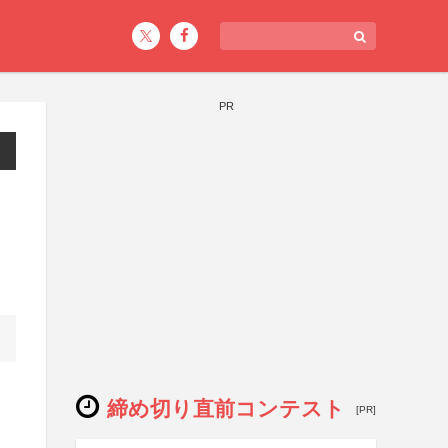
PR
締め切り直前コンテスト
[PR]