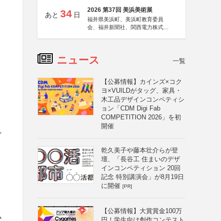
2026 第37回 美浜美術展
34
あと
日
福井県美浜町、美浜町教育委員
会、福井新聞社、関西電力株式会
社
ニュース
一覧
【公募情報】カインズ×コク
ヨ×VUILDがタッグ、家具・
木工品デザインコンペティシ
ョン「CDM Digi Fab
COMPETITION 2026」を初
開催
ン
乾久美子や藤本壮介らが登
壇、「長谷工 住まいのデザ
インコンペティション 20回
記念 特別講演会」が8月19日
に開催
[PR]
【公募情報】大賞賞金100万
ム
円！学生向け創作コンテスト