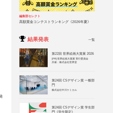
編集部セレクト
高額賞金コンテストランキング《2026年夏》
結果発表
一覧
第22回 世界絵画大賞展 2026
[PR]
世界絵画大賞展 実行委員会
共催：株式会社世界堂
第24回 CSデザイン賞 一般部
門
株式会社中川ケミカル
発
第24回 CSデザイン賞 学生部
門《学生限定》