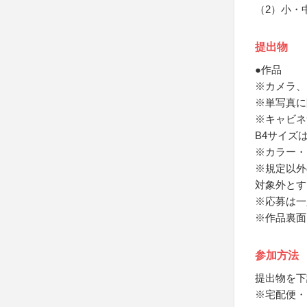
（2）小・
提出物
●作品
※カメラ、
※単写真に
※キャビネ
B4サイズ
※カラー・
※規定以外
対象外とす
※応募は一
※作品裏面
参加方法
提出物を下
※宅配便・