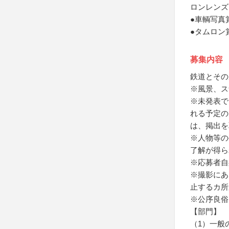
ロンレンズ
●車輌写真
●タムロン
募集内容
鉄道とその
※風景、ス
※未発表で
れる予定の
は、掲出を
※人物等の
了解が得ら
※応募者自
※撮影にあ
止するカ所
※公序良俗
【部門】
（1）一般