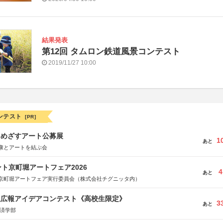
結果発表
第12回 タムロン鉄道風景コンテスト
2019/11/27 10:00
ンテスト
[PR]
をめざすアート公募展
1
あと
康とアートを結ぶ会
ト京町堀アートフェア2026
4
あと
京町堀アートフェア実行委員会（株式会社チグニッタ内）
生広報アイデアコンテスト《高校生限定》
3
あと
経済学部