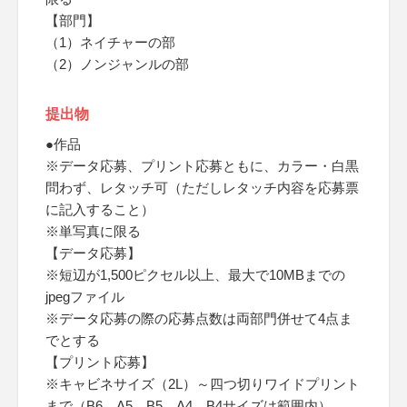
【部門】
（1）ネイチャーの部
（2）ノンジャンルの部
提出物
●作品
※データ応募、プリント応募ともに、カラー・白黒
問わず、レタッチ可（ただしレタッチ内容を応募票
に記入すること）
※単写真に限る
【データ応募】
※短辺が1,500ピクセル以上、最大で10MBまでの
jpegファイル
※データ応募の際の応募点数は両部門併せて4点ま
でとする
【プリント応募】
※キャビネサイズ（2L）～四つ切りワイドプリント
まで（B6、A5、B5、A4、B4サイズは範囲内）