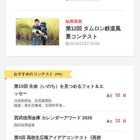
結果発表
第12回 タムロン鉄道風
景コンテスト
2019/11/27 10:00
おすすめのコンテスト
[PR]
第10回 生命（いのち）を見つめるフォト＆エ
ッセー
52
あと
日
日本医師会、読売新聞社
後援：厚生労働省、文部科学省
協賛：東京海上日動火災保険株式会社、東京海上日動あん
しん生命保険株式会社
西武信用金庫 カレンダーアワード 2026
22
あと
日
西武信用金庫
第3回 高校生広報アイデアコンテスト《高校