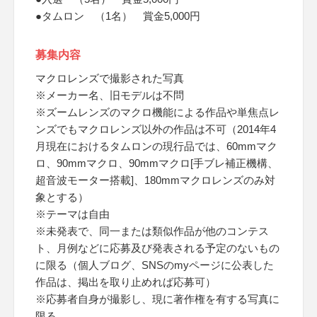
●タムロン （1名） 賞金5,000円
募集内容
マクロレンズで撮影された写真
※メーカー名、旧モデルは不問
※ズームレンズのマクロ機能による作品や単焦点レ
ンズでもマクロレンズ以外の作品は不可（2014年4
月現在におけるタムロンの現行品では、60mmマク
ロ、90mmマクロ、90mmマクロ[手ブレ補正機構、
超音波モーター搭載]、180mmマクロレンズのみ対
象とする）
※テーマは自由
※未発表で、同一または類似作品が他のコンテス
ト、月例などに応募及び発表される予定のないもの
に限る（個人ブログ、SNSのmyページに公表した
作品は、掲出を取り止めれば応募可）
※応募者自身が撮影し、現に著作権を有する写真に
限る