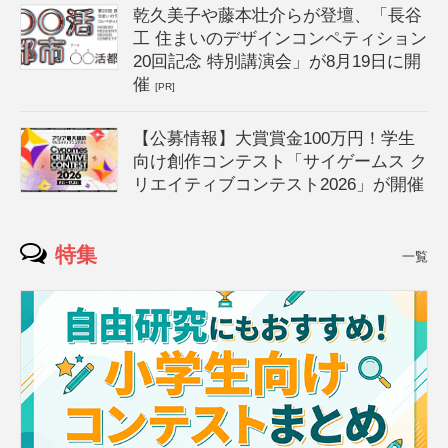
乾久美子や藤本壮介らが登壇、「長谷
工 住まいのデザインコンペティション
20回記念 特別講演会」が8月19日に開
催
[PR]
【公募情報】大賞賞金100万円！学生
向け創作コンテスト「サイゲームス ク
リエイティブコンテスト2026」が開催
特集
一覧