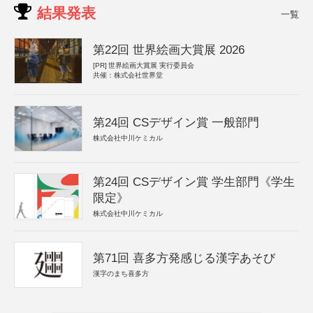
結果発表
一覧
第22回 世界絵画大賞展 2026
[PR]
世界絵画大賞展 実行委員会
共催：株式会社世界堂
第24回 CSデザイン賞 一般部門
株式会社中川ケミカル
第24回 CSデザイン賞 学生部門《学生
限定》
株式会社中川ケミカル
第71回 喜多方発感じる漢字あそび
漢字のまち喜多方