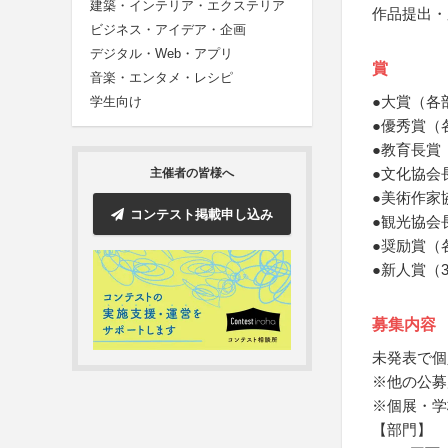
建築・インテリア・エクステリア
作品提出・
ビジネス・アイデア・企画
デジタル・Web・アプリ
賞
音楽・エンタメ・レシピ
●大賞（各
学生向け
●優秀賞（
●教育長賞
●文化協会
主催者の皆様へ
●美術作家
コンテスト掲載申し込み
●観光協会
●奨励賞（
●新人賞（
募集内容
未発表で個
※他の公募
※個展・学
【部門】