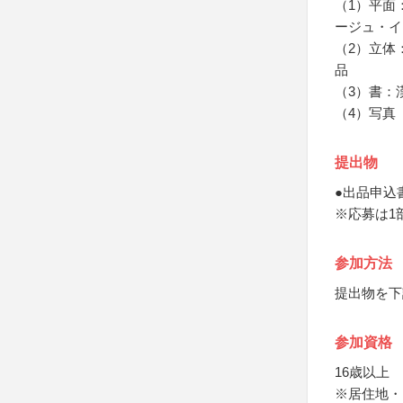
（1）平面
ージュ・イ
（2）立体
品
（3）書：
（4）写真
提出物
●出品申込
※応募は1
参加方法
提出物を下
参加資格
16歳以上
※居住地・