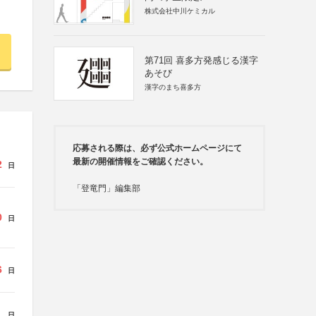
株式会社中川ケミカル
第71回 喜多方発感じる漢字
あそび
漢字のまち喜多方
応募される際は、必ず公式ホームページにて
最新の開催情報をご確認ください。
2
日
「登竜門」編集部
0
日
6
日
日