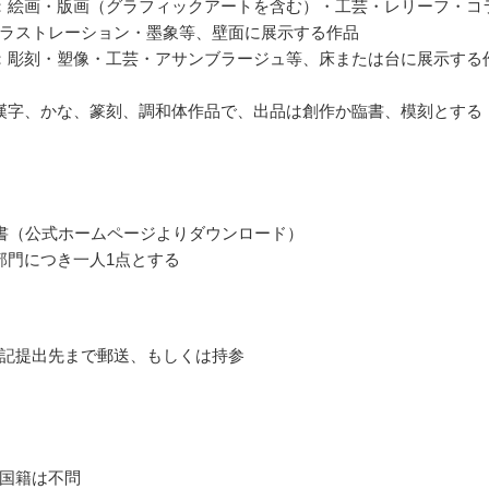
：絵画・版画（グラフィックアートを含む）・工芸・レリーフ・コ
ラストレーション・墨象等、壁面に展示する作品
：彫刻・塑像・工芸・アサンブラージュ等、床または台に展示する
漢字、かな、篆刻、調和体作品で、出品は創作か臨書、模刻とする
書（公式ホームページよりダウンロード）
部門につき一人1点とする
記提出先まで郵送、もしくは持参
国籍は不問