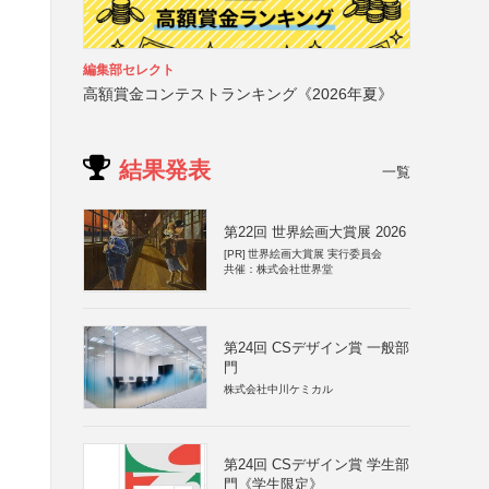
編集部セレクト
高額賞金コンテストランキング《2026年夏》
結果発表
一覧
第22回 世界絵画大賞展 2026
[PR]
世界絵画大賞展 実行委員会
共催：株式会社世界堂
第24回 CSデザイン賞 一般部
門
株式会社中川ケミカル
第24回 CSデザイン賞 学生部
門《学生限定》