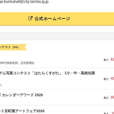
ga-bunkahall@city.tamba.lg.jp
公式ホームページ
ンテスト
[PR]
6
あと
OMPO美術財団、読売新聞社
イデム写真コンテスト「はたらくすがた」《小・中・高校生限
4
あと
ム
 カレンダーアワード 2026
2
あと
ト京町堀アートフェア2026
3
あと