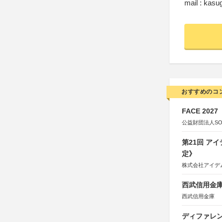
mail : kasu
おすすめのコ
FACE 2027
公益財団法人S
第21回 ア
定》
株式会社アイデ
西武信用金庫
西武信用金庫
ディファレン