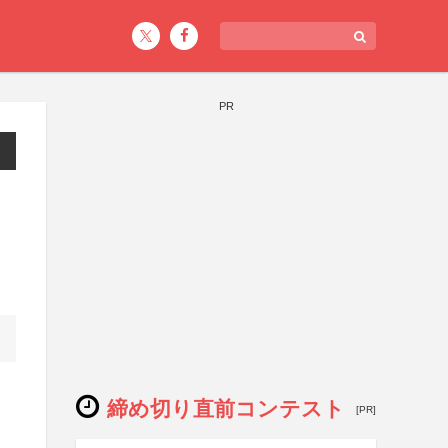
PR
締め切り直前コンテスト
[PR]