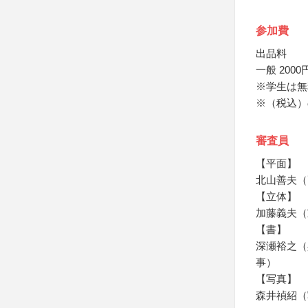
参加費
出品料
一般 2000
※学生は無
※（税込）
審査員
【平面】
北山善夫（
【立体】
加藤義夫（
【書】
深瀬裕之（
事）
【写真】
森井禎紹（