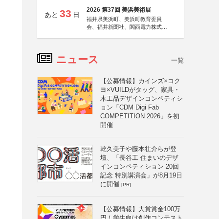
2026 第37回 美浜美術展
33
あと
日
福井県美浜町、美浜町教育委員
会、福井新聞社、関西電力株式会
社
ニュース
一覧
【公募情報】カインズ×コク
ヨ×VUILDがタッグ、家具・
木工品デザインコンペティシ
ョン「CDM Digi Fab
COMPETITION 2026」を初
開催
乾久美子や藤本壮介らが登
壇、「長谷工 住まいのデザ
インコンペティション 20回
記念 特別講演会」が8月19日
に開催
[PR]
【公募情報】大賞賞金100万
円！学生向け創作コンテスト