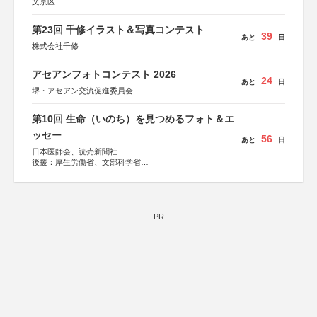
文京区
第23回 千修イラスト＆写真コンテスト
39
あと
日
株式会社千修
アセアンフォトコンテスト 2026
24
あと
日
堺・アセアン交流促進委員会
第10回 生命（いのち）を見つめるフォト＆エ
ッセー
56
あと
日
日本医師会、読売新聞社
後援：厚生労働省、文部科学省
協賛：東京海上日動火災保険株式会社、東京海上日動あん
しん生命保険株式会社
PR