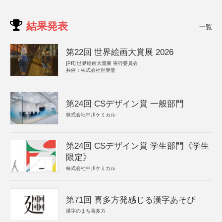
結果発表
一覧
第22回 世界絵画大賞展 2026
[PR]
世界絵画大賞展 実行委員会
共催：株式会社世界堂
第24回 CSデザイン賞 一般部門
株式会社中川ケミカル
第24回 CSデザイン賞 学生部門《学生
限定》
株式会社中川ケミカル
第71回 喜多方発感じる漢字あそび
漢字のまち喜多方