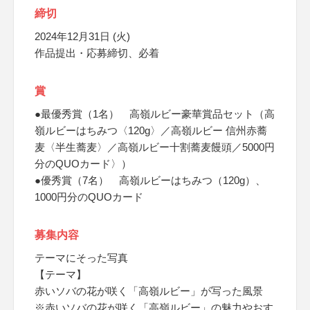
締切
2024年12月31日 (火)
作品提出・応募締切、必着
賞
●最優秀賞（1名） 高嶺ルビー豪華賞品セット（高
嶺ルビーはちみつ〈120g〉／高嶺ルビー 信州赤蕎
麦〈半生蕎麦〉／高嶺ルビー十割蕎麦饅頭／5000円
分のQUOカード〉）
●優秀賞（7名） 高嶺ルビーはちみつ（120g）、
1000円分のQUOカード
募集内容
テーマにそった写真
【テーマ】
赤いソバの花が咲く「高嶺ルビー」が写った風景
※赤いソバの花が咲く「高嶺ルビー」の魅力やおす