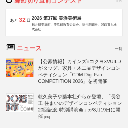
締め切り直前コンテスト
[PR]
2026 第37回 美浜美術展
32
あと
日
福井県美浜町、美浜町教育委員会、福井新聞社、関西電力株
式会社
ニュース
一覧
【公募情報】カインズ×コクヨ×VUILD
がタッグ、家具・木工品デザインコン
ペティション「CDM Digi Fab
COMPETITION 2026」を初開催
乾久美子や藤本壮介らが登壇、「長谷
工 住まいのデザインコンペティション
20回記念 特別講演会」が8月19日に開
催
[PR]