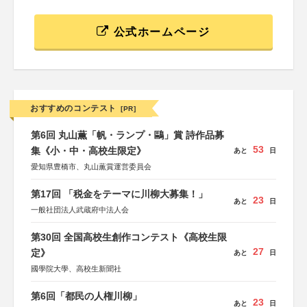
公式ホームページ
おすすめのコンテスト
[PR]
第6回 丸山薫「帆・ランプ・鷗」賞 詩作品募
53
集《小・中・高校生限定》
あと
日
愛知県豊橋市、丸山薫賞運営委員会
第17回 「税金をテーマに川柳大募集！」
23
あと
日
一般社団法人武蔵府中法人会
第30回 全国高校生創作コンテスト《高校生限
27
定》
あと
日
國學院大學、高校生新聞社
第6回「都民の人権川柳」
23
あと
日