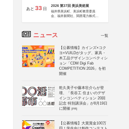
2026 第37回 美浜美術展
33
あと
日
福井県美浜町、美浜町教育委員
会、福井新聞社、関西電力株式会
社
ニュース
一覧
【公募情報】カインズ×コク
ヨ×VUILDがタッグ、家具・
木工品デザインコンペティシ
ョン「CDM Digi Fab
COMPETITION 2026」を初
開催
乾久美子や藤本壮介らが登
壇、「長谷工 住まいのデザ
インコンペティション 20回
記念 特別講演会」が8月19日
に開催
[PR]
【公募情報】大賞賞金100万
円！学生向け創作コンテスト