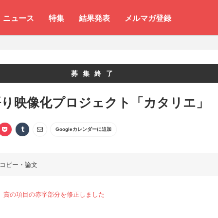
ニュース
特集
結果発表
メルマガ登録
募集終了
語り映像化プロジェクト「カタリエ」
Googleカレンダーに追加
コピー・論文
.24 賞の項目の赤字部分を修正しました