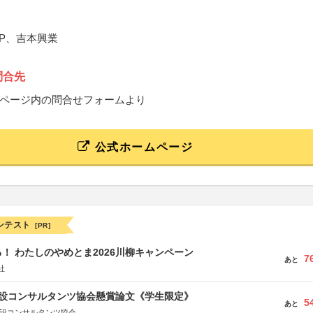
.JP、吉本興業
問合先
ページ内の問合せフォームより
公式ホームページ
ンテスト
[PR]
！ わたしのやめとま2026川柳キャンペーン
7
あと
社
 建設コンサルタンツ協会懸賞論文《学生限定》
5
あと
建設コンサルタンツ協会