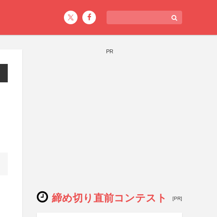
PR
締め切り直前コンテスト
[PR]