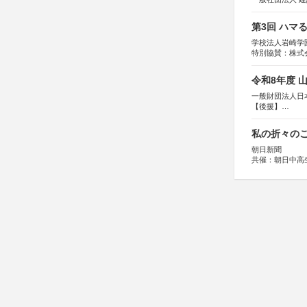
第3回 ハマ
学校法人岩崎学
特別協賛：株式
令和8年度 
一般財団法人日
【後援】
総務省消防庁、
私の折々のこ
朝日新聞
共催：朝日中高