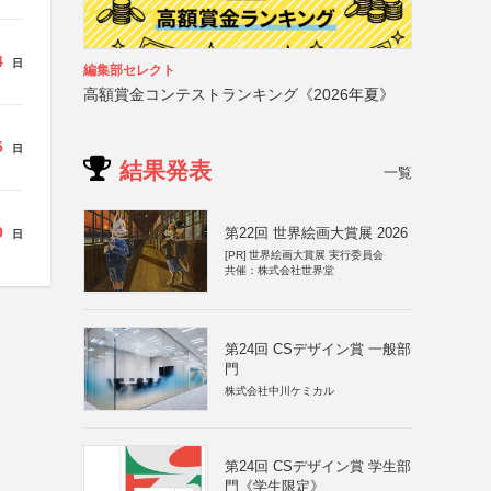
4
日
編集部セレクト
高額賞金コンテストランキング《2026年夏》
5
日
結果発表
一覧
9
第22回 世界絵画大賞展 2026
日
[PR]
世界絵画大賞展 実行委員会
共催：株式会社世界堂
第24回 CSデザイン賞 一般部
門
株式会社中川ケミカル
第24回 CSデザイン賞 学生部
門《学生限定》