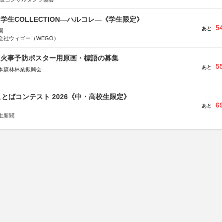
る学生COLLECTION―ハルコレ―《学生限定》
5
あと
園
会社ウィゴー（WEGO）
山火事予防ポスター用原画・標語の募集
5
あと
本森林林業振興会
文部科学省、林野庁、全国森林組合連合会、森林火災対策協会
とばコンテスト 2026《中・高校生限定》
6
あと
生新聞