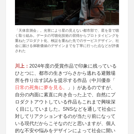
「天体音測会」。光害により星の見えない都市部で、星を音で聴
く取り組み。データの可聴化技術の習得からプロトタイピングを
重ねたプロダクト化、検証を重ねた先でのサービスデザイン、社
会に届ける体験価値のデザインまでを丁寧に行った点などが評価
された
川上：
2024年度の受賞作品で印象に残っている
ひとつに、都市の生きづらさから逃れる避難場
所を作り出す試みを提示する作品（中川優奈「
日常の死角に夢を見る。
」）があるのですが、
自分の内面に素直に向き合った上で、自然にプ
ロダクトアウトしている作品もこれまで興味深
く目にしていました。SNSなどを通して社会に
対してリアクションするのが当たり前になって
いる現代だからこそなのだと思いますが、個人
的な不安や悩みをデザインによって社会に開い