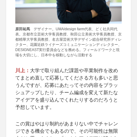
原田祐馬
デザイナー。UMA/design farm代表、どく社共同代
表。京都市立芸術大学客員教授、秋田公立美術大学客員教授、京
都精華大学客員教授、名古屋芸術大学デザイン総合研究所ディレ
クター、花園近鉄ライナーズコミュニケーションディレクター、
DESIGNEAST実行委員会などを務める。フィールドワークと現
場を大切にし、日本中を移動しながら活動する
川上：
大学で取り組んだ課題や卒業制作を改め
てまとめ直して応募してくださる方も多いと思
うんですが、応募にあたってその内容をブラッ
シュアップしたり、チーム編成を変えて新たな
アイデアを盛り込んでくれたりするのだろうと
予想しています。
この賞はやはり制約があまりない中でチャレン
ジできる機会でもあるので、その可能性は無限