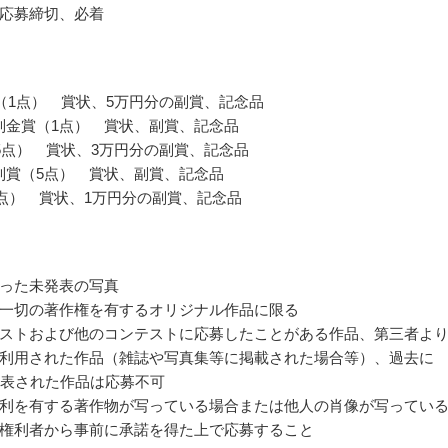
応募締切、必着
（1点） 賞状、5万円分の副賞、記念品
n特別金賞（1点） 賞状、副賞、記念品
5点） 賞状、3万円分の副賞、記念品
n特別賞（5点） 賞状、副賞、記念品
0点） 賞状、1万円分の副賞、記念品
った未発表の写真
一切の著作権を有するオリジナル作品に限る
ストおよび他のコンテストに応募したことがある作品、第三者よ
利用された作品（雑誌や写真集等に掲載された場合等）、過去に
発表された作品は応募不可
利を有する著作物が写っている場合または他人の肖像が写ってい
権利者から事前に承諾を得た上で応募すること