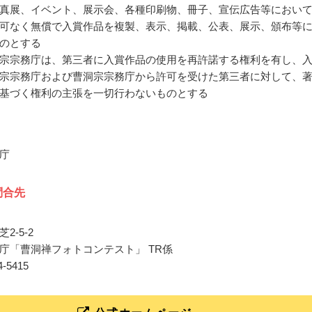
真展、イベント、展示会、各種印刷物、冊子、宣伝広告等におい
可なく無償で入賞作品を複製、表示、掲載、公表、展示、頒布等
のとする
宗宗務庁は、第三者に入賞作品の使用を再許諾する権利を有し、
宗宗務庁および曹洞宗宗務庁から許可を受けた第三者に対して、
基づく権利の主張を一切行わないものとする
庁
問合先
2-5-2
庁「曹洞禅フォトコンテスト」 TR係
54-5415