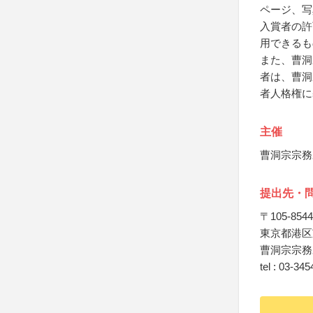
ページ、写
入賞者の許
用できるも
また、曹洞
者は、曹洞
者人格権に
主催
曹洞宗宗務
提出先・
〒105-8544
東京都港区芝
曹洞宗宗務
tel : 03-34