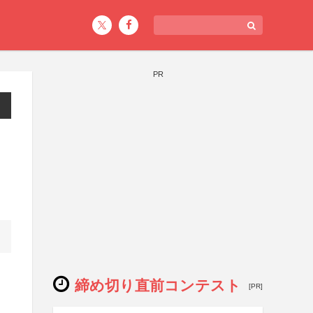
PR
締め切り直前コンテスト
[PR]