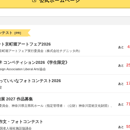
公式ホームページ
ンテスト
[PR]
ト京町堀アートフェア2026
4
あと
京町堀アートフェア実行委員会（株式会社チグニッタ内）
大学 コンペティション2026《学生限定》
2
あと
Association Liberal Arts協会
っていいなフォトコンテスト2026
1
あと
堂
 2027 作品募集
7
あと
委員会、神奈川県立県民ホール（指定管理者：（公財）神奈川芸術文化財団）、
護作文・フォトコンテスト
5
あと
全国老人福祉施設協議会