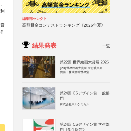
て、
に利
編集部セレクト
入賞
高額賞金コンテストランキング《2026年夏》
著作
結果発表
一覧
第22回 世界絵画大賞展 2026
[PR]
世界絵画大賞展 実行委員会
共催：株式会社世界堂
第24回 CSデザイン賞 一般部
門
株式会社中川ケミカル
第24回 CSデザイン賞 学生部
門《学生限定》