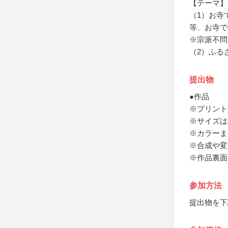
【テーマ】
（1）お寺
等、お寺で
※宗派不問
（2）ふる
提出物
●作品
※プリント
※サイズは
※カラーま
※合成や変
※作品裏面
参加方法
提出物を下