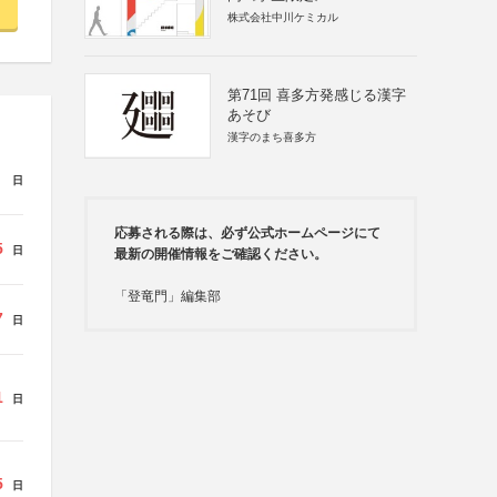
株式会社中川ケミカル
第71回 喜多方発感じる漢字
あそび
漢字のまち喜多方
日
応募される際は、必ず公式ホームページにて
5
日
最新の開催情報をご確認ください。
「登竜門」編集部
7
日
1
日
5
日