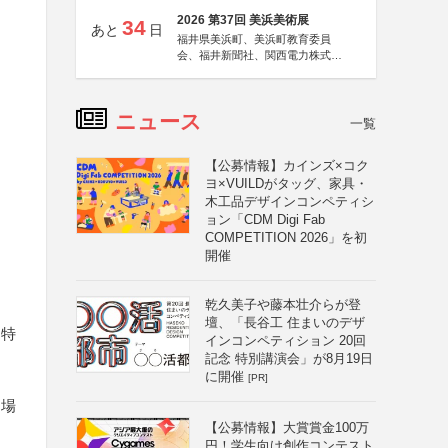
2026 第37回 美浜美術展
34
あと
日
福井県美浜町、美浜町教育委員
会、福井新聞社、関西電力株式会
社
ニュース
一覧
【公募情報】カインズ×コク
ヨ×VUILDがタッグ、家具・
木工品デザインコンペティシ
ョン「CDM Digi Fab
COMPETITION 2026」を初
開催
乾久美子や藤本壮介らが登
壇、「長谷工 住まいのデザ
り特
インコンペティション 20回
記念 特別講演会」が8月19日
に開催
[PR]
る場
【公募情報】大賞賞金100万
円！学生向け創作コンテスト