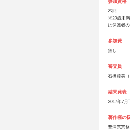
参加資格
不問
※20歳未
は保護者の
参加費
無し
審査員
石橋睦美（
結果発表
2017年
著作権の
曹洞宗宗務