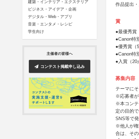
建築・インテリア・エクステリア
作品提出・
ビジネス・アイデア・企画
デジタル・Web・アプリ
賞
音楽・エンタメ・レシピ
●最優秀賞
学生向け
●Cano
●優秀賞（
●Cano
主催者の皆様へ
●入賞（2
コンテスト掲載申し込み
募集内容
テーマにそ
※応募者が
※本コンテ
定の目的で
SNS等で
※他人が権
合は、その