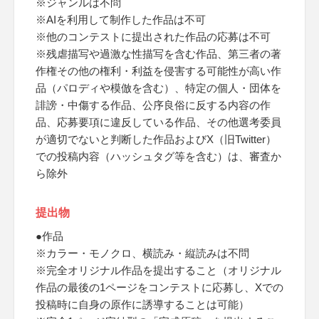
※ジャンルは不問
※AIを利用して制作した作品は不可
※他のコンテストに提出された作品の応募は不可
※残虐描写や過激な性描写を含む作品、第三者の著
作権その他の権利・利益を侵害する可能性が高い作
品（パロディや模倣を含む）、特定の個人・団体を
誹謗・中傷する作品、公序良俗に反する内容の作
品、応募要項に違反している作品、その他選考委員
が適切でないと判断した作品およびX（旧Twitter）
での投稿内容（ハッシュタグ等を含む）は、審査か
ら除外
提出物
●作品
※カラー・モノクロ、横読み・縦読みは不問
※完全オリジナル作品を提出すること（オリジナル
作品の最後の1ページをコンテストに応募し、Xでの
投稿時に自身の原作に誘導することは可能）