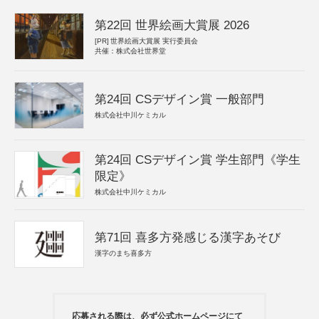
第22回 世界絵画大賞展 2026
[PR]
世界絵画大賞展 実行委員会
共催：株式会社世界堂
第24回 CSデザイン賞 一般部門
株式会社中川ケミカル
第24回 CSデザイン賞 学生部門《学生
限定》
株式会社中川ケミカル
第71回 喜多方発感じる漢字あそび
漢字のまち喜多方
応募される際は、必ず公式ホームページにて