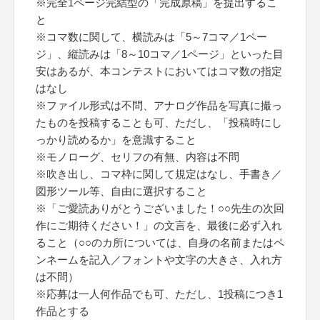
※完全1ページ完結型の「完成原稿」を提出するこ
と
※コマ数に関して、横読みは「5～7コマ／1ペー
ジ」、縦読みは「8～10コマ／1ページ」といった目
安はあるが、本コンテストにおいてはコマ数の指定
はなし
※ファイル形式は不問、アナログ作品を写真に撮っ
たものを投稿することも可、ただし、「投稿時にし
っかり読めるか」を意識すること
※モノローグ、セリフの有無、内容は不問
※吹き出し、コマ枠に関して規定はなし、手書き／
図形ツール等、自由に選択すること
※「ご愛読ありがとうございました！○○先生の次回
作にご期待ください！」の文言を、最後に必ず入れ
ること（○○のカ所については、自身の名前またはペ
ンネームを記入／フォントや文字の大きさ、入れ方
は不問）
※応募は一人何作品でも可、ただし、1投稿につき1
作品とする