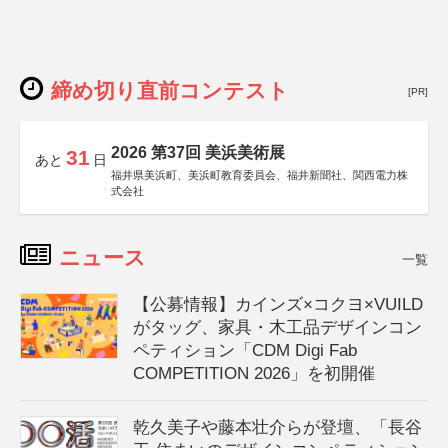
締め切り直前コンテスト
[PR]
2026 第37回 美浜美術展
31
あと
日
福井県美浜町、美浜町教育委員会、福井新聞社、関西電力株
式会社
ニュース
一覧
【公募情報】カインズ×コクヨ×VUILD
がタッグ、家具・木工品デザインコン
ペティション「CDM Digi Fab
COMPETITION 2026」を初開催
乾久美子や藤本壮介らが登壇、「長谷