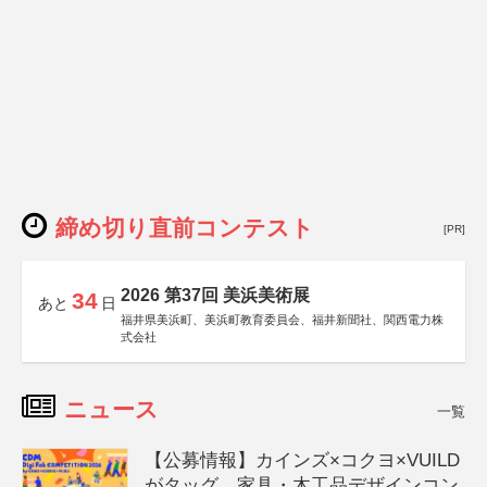
締め切り直前コンテスト
[PR]
2026 第37回 美浜美術展
34
あと
日
福井県美浜町、美浜町教育委員会、福井新聞社、関西電力株
式会社
ニュース
一覧
【公募情報】カインズ×コクヨ×VUILD
がタッグ、家具・木工品デザインコン