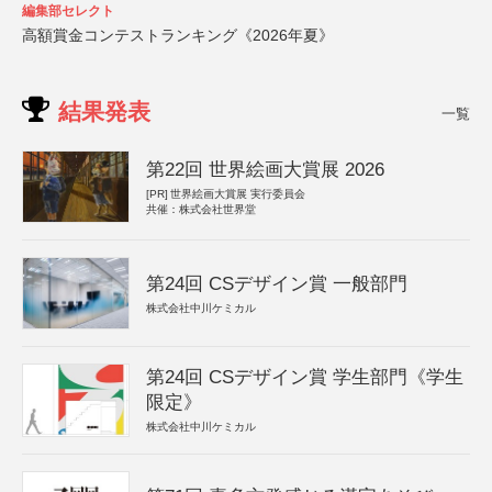
編集部セレクト
高額賞金コンテストランキング《2026年夏》
結果発表
一覧
第22回 世界絵画大賞展 2026
[PR]
世界絵画大賞展 実行委員会
共催：株式会社世界堂
第24回 CSデザイン賞 一般部門
株式会社中川ケミカル
第24回 CSデザイン賞 学生部門《学生
限定》
株式会社中川ケミカル