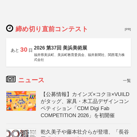
締め切り直前コンテスト
[PR]
2026 第37回 美浜美術展
30
あと
日
福井県美浜町、美浜町教育委員会、福井新聞社、関西電力株
式会社
ニュース
一覧
【公募情報】カインズ×コクヨ×VUILD
がタッグ、家具・木工品デザインコン
ペティション「CDM Digi Fab
COMPETITION 2026」を初開催
乾久美子や藤本壮介らが登壇、「長谷