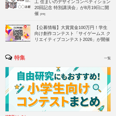
工 住まいのデザインコンペティション
20回記念 特別講演会」が8月19日に開
催
[PR]
【公募情報】大賞賞金100万円！学生
向け創作コンテスト「サイゲームス ク
リエイティブコンテスト2026」が開催
特集
一覧