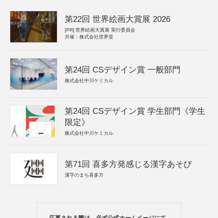
第22回 世界絵画大賞展 2026
[PR]
世界絵画大賞展 実行委員会
共催：株式会社世界堂
第24回 CSデザイン賞 一般部門
株式会社中川ケミカル
第24回 CSデザイン賞 学生部門《学生
限定》
株式会社中川ケミカル
第71回 喜多方発感じる漢字あそび
漢字のまち喜多方
応募される際は、必ず公式ホームページにて