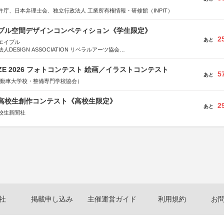
許庁、日本弁理士会、独立行政法人 工業所有権情報・研修館（INPIT）
イブル空間デザインコンペティション《学生限定》
2
あと
エイブル
DESIGN ASSOCIATION リベラルアーツ協会
COMPANY株式会社
RIZE 2026 フォトコンテスト 絵画／イラストコンテスト
5
あと
国自動車大学校・整備専門学校協会）
国高校生創作コンテスト《高校生限定》
2
あと
校生新聞社
社
掲載申し込み
主催運営ガイド
利用規約
お