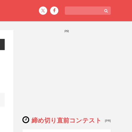
PR
締め切り直前コンテスト
[PR]