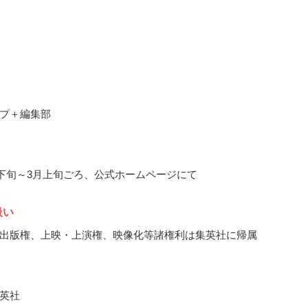
プ＋編集部
2月下旬～3月上旬ごろ、公式ホームページにて
扱い
出版権、上映・上演権、映像化等諸権利は集英社に帰属
英社