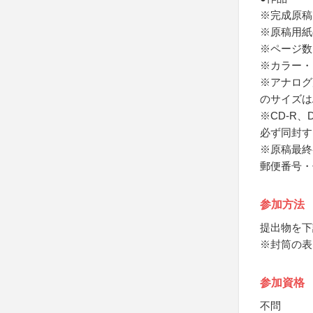
※完成原稿
※原稿用紙
※ページ数
※カラー・
※アナログ
のサイズは
※CD-R
必ず同封す
※原稿最終
郵便番号・
参加方法
提出物を下
※封筒の表
参加資格
不問