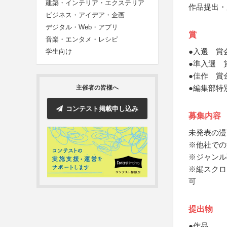
建築・インテリア・エクステリア
作品提出・
ビジネス・アイデア・企画
デジタル・Web・アプリ
賞
音楽・エンタメ・レシピ
●入選 賞
学生向け
●準入選 
●佳作 賞
●編集部特
主催者の皆様へ
コンテスト掲載申し込み
募集内容
未発表の漫
※他社での
※ジャンル
※縦スクロ
可
提出物
●作品