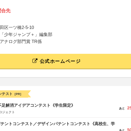
問合先
区一ツ橋2-5-10
「少年ジャンプ＋」編集部
アナログ部門賞 TR係
公式ホームページ
ンテスト
[PR]
菜不足解消アイデアコンテスト《学生限定》
2
あと
ロジェクト
 パテントコンテスト／デザインパテントコンテスト《高校生、学
5
あと