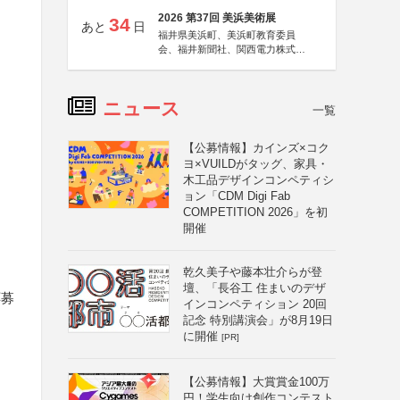
2026 第37回 美浜美術展
34
あと
日
福井県美浜町、美浜町教育委員
会、福井新聞社、関西電力株式会
社
ニュース
一覧
【公募情報】カインズ×コク
ヨ×VUILDがタッグ、家具・
木工品デザインコンペティシ
ョン「CDM Digi Fab
COMPETITION 2026」を初
開催
乾久美子や藤本壮介らが登
壇、「長谷工 住まいのデザ
応募
インコンペティション 20回
記念 特別講演会」が8月19日
に開催
[PR]
【公募情報】大賞賞金100万
円！学生向け創作コンテスト