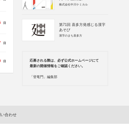
株式会社中川ケミカル
5
日
第71回 喜多方発感じる漢字
あそび
漢字のまち喜多方
7
日
9
応募される際は、必ず公式ホームページにて
日
最新の開催情報をご確認ください。
「登竜門」編集部
問い合わせ