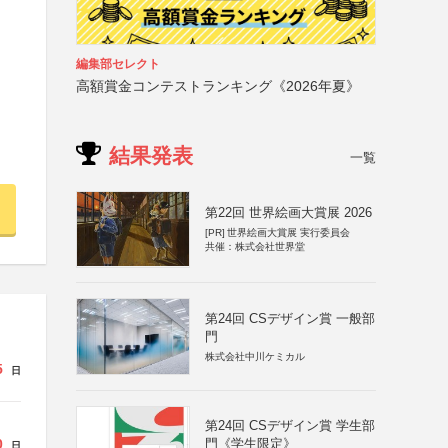
編集部セレクト
高額賞金コンテストランキング《2026年夏》
結果発表
一覧
第22回 世界絵画大賞展 2026
[PR]
世界絵画大賞展 実行委員会
共催：株式会社世界堂
第24回 CSデザイン賞 一般部
門
株式会社中川ケミカル
5
日
第24回 CSデザイン賞 学生部
0
門《学生限定》
日