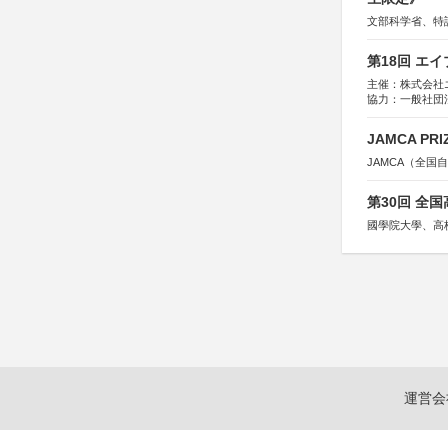
文部科学省、特
第18回 エ
主催：株式会社
協力：一般社団法人
運営：TOKYO 
JAMCA P
JAMCA（全
第30回 全
國學院大學、高
運営会