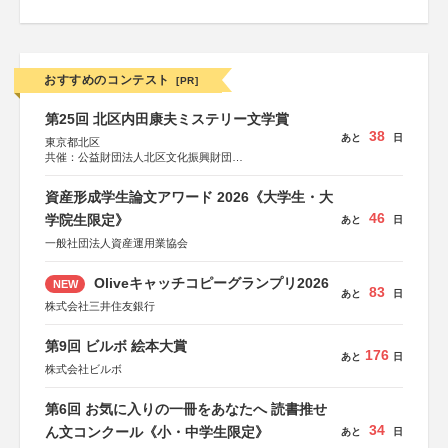
おすすめのコンテスト
[PR]
第25回 北区内田康夫ミステリー文学賞
38
あと
日
東京都北区
共催：公益財団法人北区文化振興財団
協力：一般財団法人内田康夫財団
協賛：株式会社実業之日本社
資産形成学生論文アワード 2026《大学生・大
46
学院生限定》
あと
日
一般社団法人資産運用業協会
Oliveキャッチコピーグランプリ2026
NEW
83
あと
日
株式会社三井住友銀行
第9回 ビルボ 絵本大賞
176
あと
日
株式会社ビルボ
第6回 お気に入りの一冊をあなたへ 読書推せ
34
ん文コンクール《小・中学生限定》
あと
日