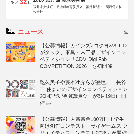
2026 第37回 美浜美術展
32
あと
日
福井県美浜町、美浜町教育委員会、福井新聞社、関西電力株
式会社
ニュース
一覧
【公募情報】カインズ×コクヨ×VUILD
がタッグ、家具・木工品デザインコン
ペティション「CDM Digi Fab
COMPETITION 2026」を初開催
乾久美子や藤本壮介らが登壇、「長谷
工 住まいのデザインコンペティション
20回記念 特別講演会」が8月19日に開
催
[PR]
【公募情報】大賞賞金100万円！学生
向け創作コンテスト「サイゲームス ク
リエイティブコンテスト2026」が開催