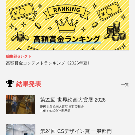
編集部セレクト
高額賞金コンテストランキング《2026年夏》
結果発表
一覧
第22回 世界絵画大賞展 2026
[PR]
世界絵画大賞展 実行委員会
共催：株式会社世界堂
第24回 CSデザイン賞 一般部門