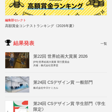
編集部セレクト
高額賞金コンテストランキング《2026年夏》
結果発表
一覧
第22回 世界絵画大賞展 2026
[PR]
世界絵画大賞展 実行委員会
共催：株式会社世界堂
第24回 CSデザイン賞 一般部門
株式会社中川ケミカル
第24回 CSデザイン賞 学生部門《学生
限定》