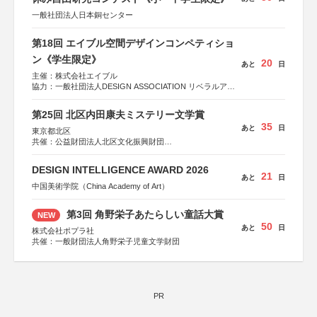
一般社団法人日本銅センター
第18回 エイブル空間デザインコンペティショ
ン《学生限定》
20
あと
日
主催：株式会社エイブル
協力：一般社団法人DESIGN ASSOCIATION リベラルアー
ツ協会
運営：TOKYO COMPANY株式会社
第25回 北区内田康夫ミステリー文学賞
35
あと
日
東京都北区
共催：公益財団法人北区文化振興財団
協力：一般財団法人内田康夫財団
協賛：株式会社実業之日本社
DESIGN INTELLIGENCE AWARD 2026
21
あと
日
中国美術学院（China Academy of Art）
第3回 角野栄子あたらしい童話大賞
NEW
50
あと
日
株式会社ポプラ社
共催：一般財団法人角野栄子児童文学財団
PR