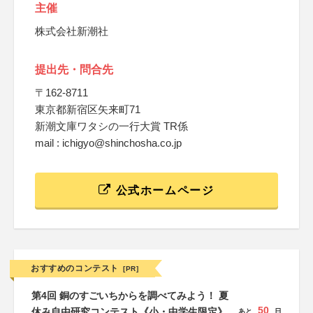
主催
株式会社新潮社
提出先・問合先
〒162-8711
東京都新宿区矢来町71
新潮文庫ワタシの一行大賞 TR係
mail : ichigyo@shinchosha.co.jp
公式ホームページ
おすすめのコンテスト
[PR]
第4回 銅のすごいちからを調べてみよう！ 夏
50
休み自由研究コンテスト《小・中学生限定》
あと
日