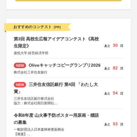
おすすめのコンテスト
[PR]
第3回 高校生広報アイデアコンテスト《高校
30
生限定》
あと
日
嘉悦大学 経営経済学部
Oliveキャッチコピーグランプリ2026
NEW
82
あと
日
株式会社三井住友銀行
三井住友信託銀行 第4回 「わたし大
NEW
賞」
54
あと
日
三井住友信託銀行株式会社
協力：株式会社朝日新聞社
後援：日本郵便株式会社
令和8年度 山火事予防ポスター用原画・標語
の募集
53
あと
日
一般財団法人日本森林林業振興会
【後援】