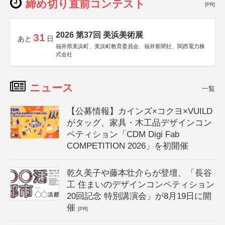
締め切り直前コンテスト
[PR]
2026 第37回 美浜美術展
31
あと
日
福井県美浜町、美浜町教育委員会、福井新聞社、関西電力株
式会社
ニュース
一覧
【公募情報】カインズ×コクヨ×VUILD
がタッグ、家具・木工品デザインコン
ペティション「CDM Digi Fab
COMPETITION 2026」を初開催
乾久美子や藤本壮介らが登壇、「長谷
工 住まいのデザインコンペティション
20回記念 特別講演会」が8月19日に開
催
[PR]