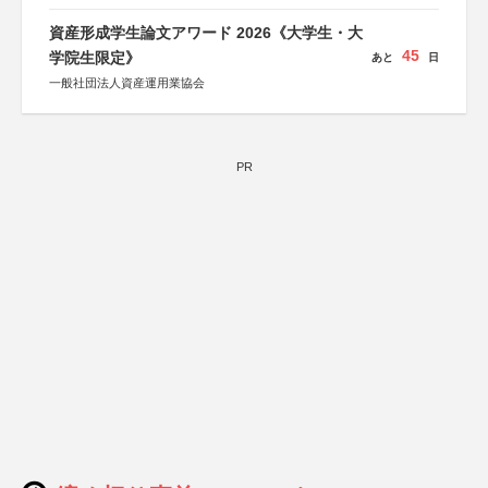
総務省消防庁、文部科学省、林野庁、全国森林組合連合
会、森林火災対策協会
資産形成学生論文アワード 2026《大学生・大
45
学院生限定》
あと
日
一般社団法人資産運用業協会
PR