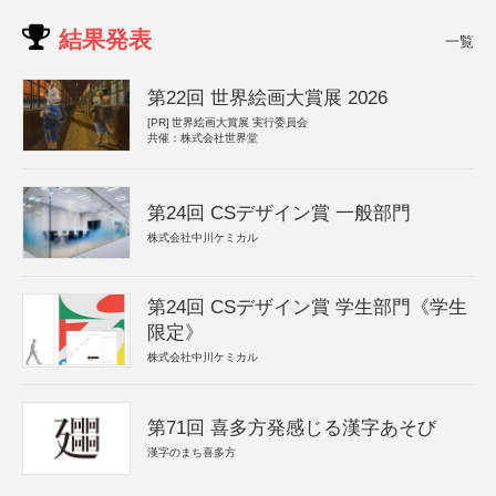
結果発表
一覧
第22回 世界絵画大賞展 2026
[PR]
世界絵画大賞展 実行委員会
共催：株式会社世界堂
第24回 CSデザイン賞 一般部門
株式会社中川ケミカル
第24回 CSデザイン賞 学生部門《学生
限定》
株式会社中川ケミカル
第71回 喜多方発感じる漢字あそび
漢字のまち喜多方