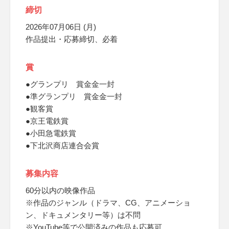
締切
2026年07月06日 (月)
作品提出・応募締切、必着
賞
●グランプリ 賞金金一封
●準グランプリ 賞金金一封
●観客賞
●京王電鉄賞
●小田急電鉄賞
●下北沢商店連合会賞
募集内容
60分以内の映像作品
※作品のジャンル（ドラマ、CG、アニメーショ
ン、ドキュメンタリー等）は不問
※YouTube等で公開済みの作品も応募可