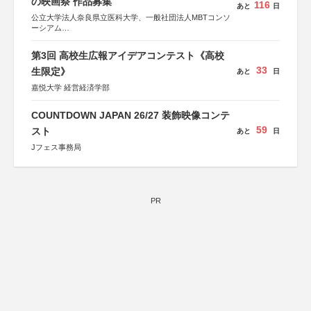
の映画祭 作品募集
116
あと
日
公立大学法人奈良県立医科大学、一般社団法人MBTコンソ
ーシアム
協力：読売新聞社
第3回 高校生広報アイデアコンテスト《高校
後援：厚生労働省
33
文部科学省
生限定》
あと
日
奈良県
嘉悦大学 経営経済学部
日本経済団体連合会
関西経済連合会
「“よい仕事おこし”フェア」実行委員会
COUNTDOWN JAPAN 26/27 装飾映像コンテ
関西文化学術研究都市推進機構
59
スト
あと
日
東京難病団体連絡協議会
Jフェス事務局
PR