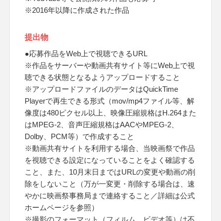
※2016年以降に作成された作品
提出物
●応募作品をWeb上で視聴できるURL
※作品をサーバーや動画共有サイト等にWeb上で視
聴できる状態となるようアップロードすること
※アップロードファイルのデータはQuickTime
Playerで再生できる形式（mov/mp4ファイル等、解
像度は480ピクセル以上、映像圧縮規格はH.264また
はMPEG-2、音声圧縮規格はAACやMPEG-2、
Dolby、PCM等）で作成すること
※動画共有サイトを利用する場合、当映画祭で作品
を視聴できる設定になっていることをよく確認する
こと、また、10月末日まではURLの変更や動画の削
除をしないこと（万が一変更・削除する場合は、速
やかに映画祭事務局まで連絡すること／詳細は公式
ホームページを参照）
※撮影のフォーマット（フィルム、ビデオ等）は不