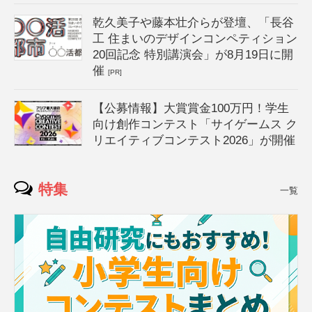
乾久美子や藤本壮介らが登壇、「長谷
工 住まいのデザインコンペティション
20回記念 特別講演会」が8月19日に開
催
[PR]
【公募情報】大賞賞金100万円！学生
向け創作コンテスト「サイゲームス ク
リエイティブコンテスト2026」が開催
特集
一覧