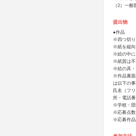
（2）一般
提出物
●作品
※四つ切り
※紙を縦向
※絵の中に
※紙質は不
※絵の具・
※作品裏面
は以下の事
氏名（フリ
所・電話番
※学校・団
※応募点数
※応募作品