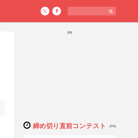
PR
締め切り直前コンテスト
[PR]