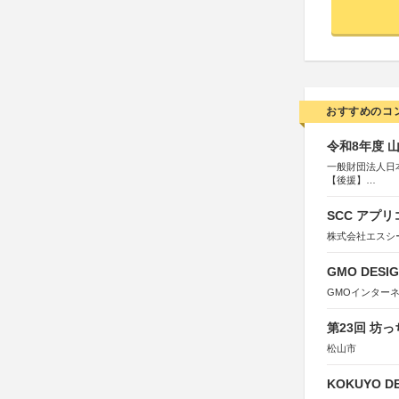
おすすめのコ
令和8年度 
一般財団法人日
【後援】
総務省消防庁、
SCC アプリ
株式会社エスシ
GMO DESIG
GMOインター
第23回 坊
松山市
KOKUYO DE