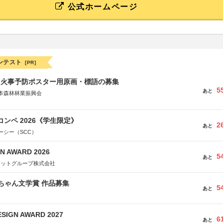
公式ホームページ
ンテスト
[PR]
山火事予防ポスター用原画・標語の募集
5
あと
本森林林業振興会
文部科学省、林野庁、全国森林組合連合会、森林火災対策協会
コンペ 2026《学生限定》
2
あと
ーシー（SCC）
N AWARD 2026
5
あと
ネットグループ株式会社
っちゃん文学賞 作品募集
5
あと
SIGN AWARD 2027
6
あと