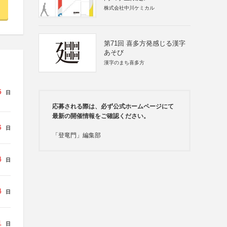
株式会社中川ケミカル
第71回 喜多方発感じる漢字
あそび
漢字のまち喜多方
5
日
応募される際は、必ず公式ホームページにて
最新の開催情報をご確認ください。
6
日
「登竜門」編集部
4
日
4
日
1
日