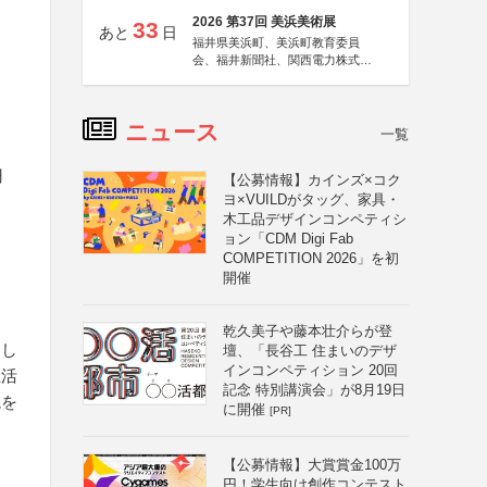
2026 第37回 美浜美術展
33
あと
日
福井県美浜町、美浜町教育委員
会、福井新聞社、関西電力株式会
社
ニュース
一覧
円
【公募情報】カインズ×コク
ヨ×VUILDがタッグ、家具・
木工品デザインコンペティシ
ョン「CDM Digi Fab
COMPETITION 2026」を初
開催
乾久美子や藤本壮介らが登
らし
壇、「長谷工 住まいのデザ
インコンペティション 20回
生活
記念 特別講演会」が8月19日
境を
に開催
[PR]
【公募情報】大賞賞金100万
円！学生向け創作コンテスト