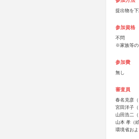
参加方法
提出物を下
参加資格
不問
※家族等の
参加費
無し
審査員
春名克彦（
宮田洋子（
山田浩二（
山本 孝（
環境省およ