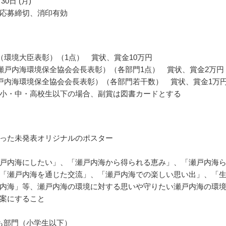
30日 (月)
応募締切、消印有効
（環境大臣表彰）（1点） 賞状、賞金10万円
瀬戸内海環境保全協会会長表彰）（各部門1点） 賞状、賞金2万円
戸内海環境保全協会会長表彰）（各部門若干数） 賞状、賞金1万
小・中・高校生以下の場合、副賞は図書カードとする
った未発表オリジナルのポスター
戸内海にしたい」、「瀬戸内海から得られる恵み」、「瀬戸内海
「瀬戸内海を通じた交流」、「瀬戸内海での楽しい思い出」、「
内海」等、瀬戸内海の環境に対する思いや守りたい瀬戸内海の環
案にすること
も部門（小学生以下）