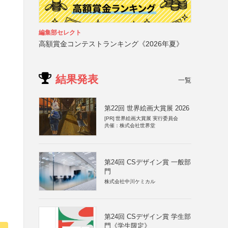
編集部セレクト
高額賞金コンテストランキング《2026年夏》
結果発表
一覧
第22回 世界絵画大賞展 2026
[PR]
世界絵画大賞展 実行委員会
共催：株式会社世界堂
第24回 CSデザイン賞 一般部
門
株式会社中川ケミカル
第24回 CSデザイン賞 学生部
門《学生限定》