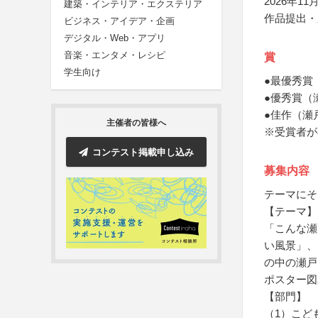
2026年11月
建築・インテリア・エクステリア
作品提出・
ビジネス・アイデア・企画
デジタル・Web・アプリ
音楽・エンタメ・レシピ
賞
学生向け
●最優秀賞
●優秀賞（
●佳作（瀬
主催者の皆様へ
※受賞者が
コンテスト掲載申し込み
募集内容
テーマにそ
【テーマ】
「こんな瀬
い風景」、
の中の瀬戸
ポスター図
【部門】
（1）こど