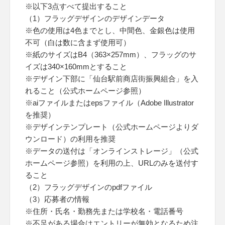
※以下3点すべて提出すること
（1）フラッグデザインのデザインデータ
※色の使用は4色までとし、中間色、金銀色は使用
不可（白は数に含まず使用可）
※紙のサイズはB4（363×257mm）、フラッグのサ
イズは340×160mmとすること
※デザイン下部に「仙台駅前商店街振興組合」を入
れること（公式ホームページ参照）
※aiファイルまたはepsファイル（Adobe Illustrator
を推奨）
※デザインテンプレート（公式ホームページよりダ
ウンロード）の利用を推奨
※データの送付は「オンラインストレージ」（公式
ホームページ参照）を利用の上、URLのみを送付す
ること
（2）フラッグデザインのpdfファイル
（3）応募者の情報
※住所・氏名・勤務先または学校名・電話番号
※不足がある場合はエントリーが無効となるため注