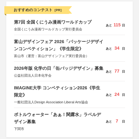
おすすめのコンテスト
[PR]
第7回 全国くにうみ漫画ワールドカップ
115
あと
日
全国くにうみ漫画ワールドカップ実行委員会
富山デザインフェア 2026「パッケージデザイ
34
ンコンペティション」《学生限定》
あと
日
富山市（運営：富山デザインフェア実行委員会）
2026年版 化学の日「缶バッジデザイン」募集
77
あと
日
公益社団法人日本化学会
IMAGINE大学 コンペティション2026《学生
24
限定》
あと
日
一般社団法人Design Association Liberal Arts協会
ボトルウォーター「あぁ！関露水」ラベルデ
7
ザイン募集
あと
日
下関市