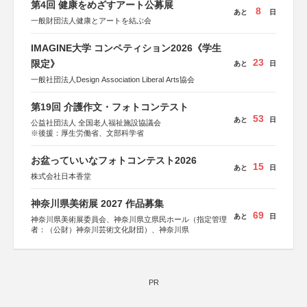
第4回 健康をめざすアート公募展
8
あと
日
一般財団法人健康とアートを結ぶ会
IMAGINE大学 コンペティション2026《学生
23
限定》
あと
日
一般社団法人Design Association Liberal Arts協会
第19回 介護作文・フォトコンテスト
53
あと
日
公益社団法人 全国老人福祉施設協議会
※後援：厚生労働省、文部科学省
お盆っていいなフォトコンテスト2026
15
あと
日
株式会社日本香堂
神奈川県美術展 2027 作品募集
69
あと
日
神奈川県美術展委員会、神奈川県立県民ホール（指定管理
者：（公財）神奈川芸術文化財団）、神奈川県
PR