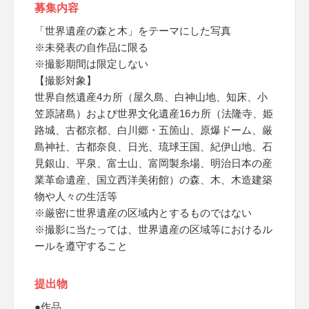
募集内容
「世界遺産の森と木」をテーマにした写真
※未発表の自作品に限る
※撮影期間は限定しない
【撮影対象】
世界自然遺産4カ所（屋久島、白神山地、知床、小
笠原諸島）および世界文化遺産16カ所（法隆寺、姫
路城、古都京都、白川郷・五箇山、原爆ドーム、厳
島神社、古都奈良、日光、琉球王国、紀伊山地、石
見銀山、平泉、富士山、富岡製糸場、明治日本の産
業革命遺産、国立西洋美術館）の森、木、木造建築
物や人々の生活等
※厳密に世界遺産の区域内とするものではない
※撮影に当たっては、世界遺産の区域等におけるル
ールを遵守すること
提出物
●作品