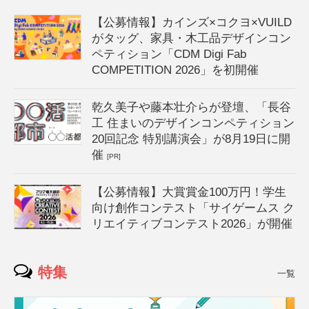
【公募情報】カインズ×コクヨ×VUILD
がタッグ、家具・木工品デザインコン
ペティション「CDM Digi Fab
COMPETITION 2026」を初開催
乾久美子や藤本壮介らが登壇、「長谷
工 住まいのデザインコンペティション
20回記念 特別講演会」が8月19日に開
催
[PR]
【公募情報】大賞賞金100万円！学生
向け創作コンテスト「サイゲームス ク
リエイティブコンテスト2026」が開催
特集
一覧