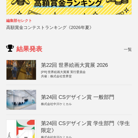
編集部セレクト
高額賞金コンテストランキング《2026年夏》
結果発表
一覧
第22回 世界絵画大賞展 2026
[PR]
世界絵画大賞展 実行委員会
共催：株式会社世界堂
第24回 CSデザイン賞 一般部門
株式会社中川ケミカル
第24回 CSデザイン賞 学生部門《学生
限定》
株式会社中川ケミカル