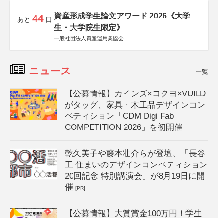
資産形成学生論文アワード 2026《大学
44
あと
日
生・大学院生限定》
一般社団法人資産運用業協会
ニュース
一覧
【公募情報】カインズ×コクヨ×VUILD
がタッグ、家具・木工品デザインコン
ペティション「CDM Digi Fab
COMPETITION 2026」を初開催
乾久美子や藤本壮介らが登壇、「長谷
工 住まいのデザインコンペティション
20回記念 特別講演会」が8月19日に開
催
[PR]
【公募情報】大賞賞金100万円！学生