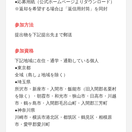
●応募用紙（公式ホームページよりダウンロード）
※返却を希望する場合は「返信用封筒」を同封
参加方法
提出物を下記提出先まで郵送
参加資格
下記地域に在住・通学・通勤している個人
●東京都
全域（島しょ地域を除く）
●埼玉県
所沢市・新座市・入間市・飯能市（旧入間郡名栗村
を除く）・朝霞市・和光市・狭山市・日高市・川越
市・鶴ヶ島市・入間郡毛呂山町・入間郡三芳町
●神奈川県
川崎市・横浜市港北区・都筑区・鶴見区・相模原
市・愛甲郡愛川町